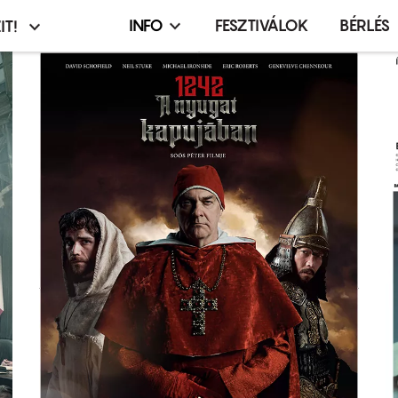
INFO
FESZTIVÁLOK
BÉRLÉS
IT!
Infó,
asztó
esemény,
terembérlés
menü