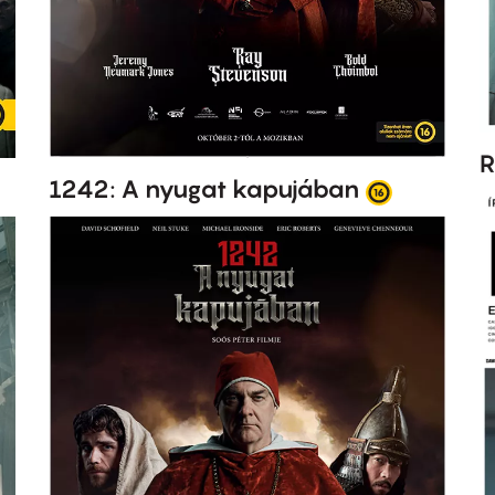
R
1242: A nyugat kapujában