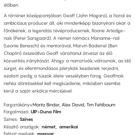
élőben.
A történet középpontjában Geoff (John Magaro), a fiatal és
ambiciózus producer áll, aki mindenképp bizonyítani akar a
főnökének, a legendás tévéproducernek, Roone Arledge-
nak (Peter Sarsgaard). A német tolmács Marianne-nal
(Leonie Benesch) és mentorával, Marvin Baderrel (Ben
Chaplin) összeállva Geoff váratlanul átveszi az élő
közvetítés irányítását. Ahogy a narratívák változnak, az idő
sürget, és ellentmondásos pletykák kezdenek terjedni,
ezalatt pedig a túszok élete veszélyben forog. Geoffnak
nehéz döntésekkel kell megküzdenie, miközben szembe
kerül a saját erkölcsi mércéjével.
Forgatókönyv
Moritz Binder, Alex David, Tim Fehlbaum
Forgalmazó
UIP-Duna Film
Színes
Színes
Készítő országok
német
amerikai
Felirat nyelvek
magyar