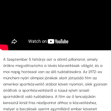
A Szeptember 5 feltárja azt a döntő pillanatot, amely
örökre megváltoztatta a tévés közvetítések világát, és a
mai napig hatással van az élő tudósításokra. Az 1972-es
müncheni nyári olimpiai játékok alatt játszódó film az
amerikai sportközvetítő stábot követi nyomon, akik gyorsan
átálltak a sportközvetítésről a túszul ejtett izraeli
sportolókról való tudósításra. A film az ő lencséjükön
keresztül kínál friss nézőpontot ahhoz a közvetítéshez,
melyet a becslések szerint egymilliárd ember követett