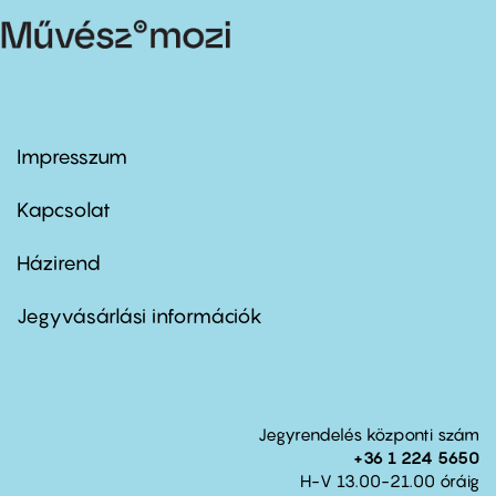
Impresszum
Footer
menu
first
Kapcsolat
Házirend
Footer
menu
second
Jegyvásárlási információk
Jegyrendelés központi szám
+36 1 224 5650
H-V 13.00-21.00 óráig