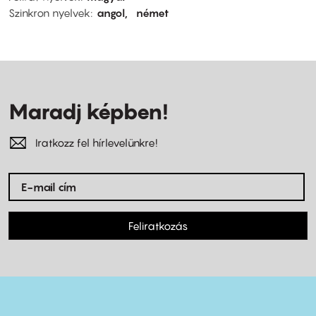
Szinkron nyelvek
angol
német
Maradj képben!
Iratkozz fel hírlevelünkre!
Feliratkozás