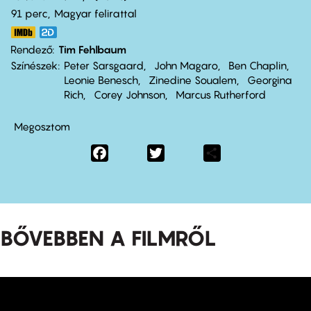
91 perc,
Magyar felirattal
Rendező
Tim Fehlbaum
Színészek
Peter Sarsgaard
John Magaro
Ben Chaplin
Leonie Benesch
Zinedine Soualem
Georgina
Rich
Corey Johnson
Marcus Rutherford
Megosztom
Facebook
Twitter
Share
BŐVEBBEN A FILMRŐL