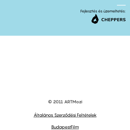
Fejlesztés és üzemeltetés:
© 2011 ARTMozi
Footer
other
links
Általános Szerződési Feltételek
BudapestFilm