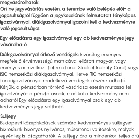
megvásárolhatók.
Online jegyvásárlás esetén, a terembe való belépés előtt a
jogosultságtól függően a jegykezelőnek felmutatott fényképes
igazolvánnyal, diákigazolvánnyal igazolni kell a kedvezményre
való jogosultságot.
Egy előadásra egy igazolvánnyal egy db kedvezményes jegy
vásárolható.
Diákigazolvánnyal érkező vendégek:
kizárólag érvényes,
megfelelő érvényességű matricával ellátott magyar, vagy
érvényes nemzetközi (International Student Indetity Card) vagy
ISIC nemzetközi diákigazolvánnyal, illetve ITIC nemzetközi
tanárigazolvánnyal rendelkező vendégek részére adható.
Kérjük, a pénztárban történő vásárlása esetén mutassa fel
igazolványát a pénztárosnak, e nélkül a kedvezmény nem
adható! Egy előadásra egy igazolvánnyal csak egy db
kedvezményes jegy váltható.
Sulijegy
Budapesti középiskolások számára kedvezményes sulijegyet
biztosítunk bizonyos nyilvános, műsorrendi vetítésekre, melyek
egyénileg is látogathatók. A sulijegy ára a mindenkori teljes árú