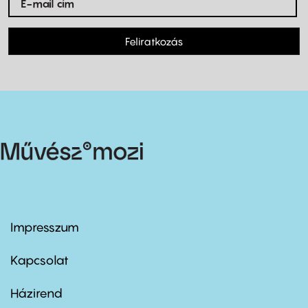
Feliratkozás
Impresszum
Footer
menu
first
Kapcsolat
Házirend
Footer