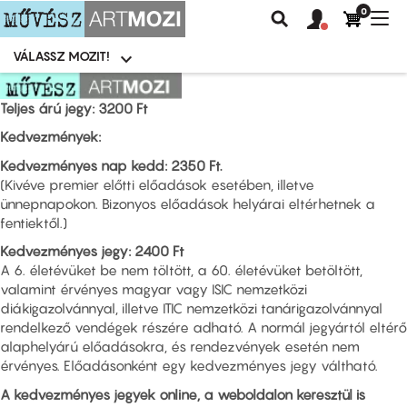
0
Felhasználói
Felhasznál
Nav
Keresés
fiók
fiók
átk
menü
menüje
VÁLASSZ MOZIT!
Moziválasztó
menü
Ugrás
a
Teljes árú jegy: 3200 Ft
tartalomra
Kedvezmények:
Kedvezményes nap kedd: 2350 Ft.
(Kivéve premier előtti előadások esetében, illetve
ünnepnapokon. Bizonyos előadások helyárai eltérhetnek a
fentiektől.)
Kedvezményes jegy: 2400 Ft
A 6. életévüket be nem töltött, a 60. életévüket betöltött,
valamint érvényes magyar vagy ISIC nemzetközi
diákigazolvánnyal, illetve ITIC nemzetközi tanárigazolvánnyal
rendelkező vendégek részére adható. A normál jegyártól eltérő
alaphelyárú előadásokra, és rendezvények esetén nem
érvényes. Előadásonként egy kedvezményes jegy váltható.
A kedvezményes jegyek online, a weboldalon keresztül is