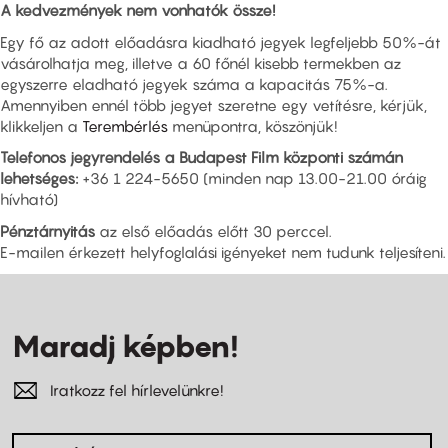
A kedvezmények nem vonhatók össze!
Egy fő az adott előadásra kiadható jegyek legfeljebb 50%-át
vásárolhatja meg, illetve a 60 főnél kisebb termekben az
egyszerre eladható jegyek száma a kapacitás 75%-a.
Amennyiben ennél több jegyet szeretne egy vetítésre, kérjük,
klikkeljen a
Terembérlés
menüpontra, köszönjük!
Telefonos jegyrendelés a Budapest Film központi számán
lehetséges:
+36 1 224-5650 (minden nap 13.00-21.00 óráig
hívható)
Pénztárnyitás
az első előadás előtt 30 perccel.
E-mailen érkezett helyfoglalási igényeket nem tudunk teljesíteni.
Maradj képben!
Iratkozz fel hírlevelünkre!