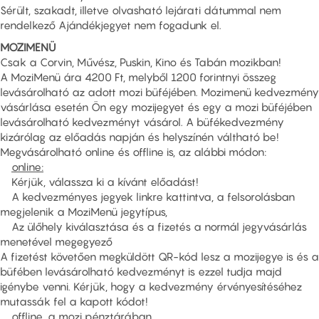
Sérült, szakadt, illetve olvasható lejárati dátummal nem
rendelkező Ajándékjegyet nem fogadunk el.
MOZIMENÜ
Csak a Corvin, Művész, Puskin, Kino és Tabán mozikban!
A MoziMenü ára 4200 Ft, melyből 1200 forintnyi összeg
levásárolható az adott mozi büféjében. Mozimenü kedvezmény
vásárlása esetén Ön egy mozijegyet és egy a mozi büféjében
levásárolható kedvezményt vásárol. A büfékedvezmény
kizárólag az előadás napján és helyszínén váltható be!
Megvásárolható online és offline is, az alábbi módon:
online:
Kérjük, válassza ki a kívánt előadást!
A kedvezményes jegyek linkre kattintva, a felsorolásban
megjelenik a MoziMenü jegytípus,
Az ülőhely kiválasztása és a fizetés a normál jegyvásárlás
menetével megegyező
A fizetést követően megküldött QR-kód lesz a mozijegye is és a
büfében levásárolható kedvezményt is ezzel tudja majd
igénybe venni. Kérjük, hogy a kedvezmény érvényesítéséhez
mutassák fel a kapott kódot!
offline, a mozi pénztárában