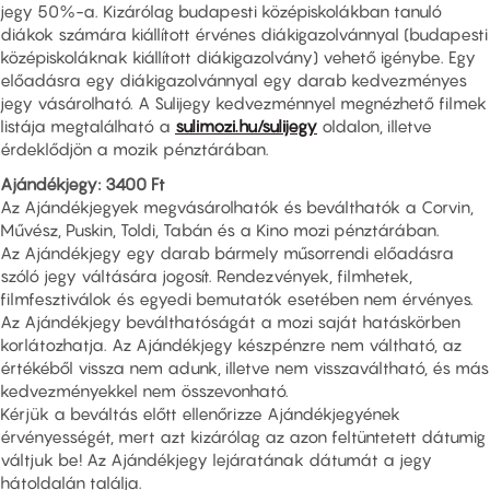
jegy 50%-a. Kizárólag budapesti középiskolákban tanuló
diákok számára kiállított érvénes diákigazolvánnyal (budapesti
középiskoláknak kiállított diákigazolvány) vehető igénybe. Egy
előadásra egy diákigazolvánnyal egy darab kedvezményes
jegy vásárolható. A Sulijegy kedvezménnyel megnézhető filmek
listája megtalálható a
sulimozi.hu/sulijegy
oldalon, illetve
érdeklődjön a mozik pénztárában.
Ajándékjegy: 3400 Ft
Az Ajándékjegyek megvásárolhatók és beválthatók a Corvin,
Művész, Puskin, Toldi, Tabán és a Kino mozi pénztárában.
Az Ajándékjegy egy darab bármely műsorrendi előadásra
szóló jegy váltására jogosít. Rendezvények, filmhetek,
filmfesztiválok és egyedi bemutatók esetében nem érvényes.
Az Ajándékjegy beválthatóságát a mozi saját hatáskörben
korlátozhatja. Az Ajándékjegy készpénzre nem váltható, az
értékéből vissza nem adunk, illetve nem visszaváltható, és más
kedvezményekkel nem összevonható.
Kérjük a beváltás előtt ellenőrizze Ajándékjegyének
érvényességét, mert azt kizárólag az azon feltüntetett dátumig
váltjuk be! Az Ajándékjegy lejáratának dátumát a jegy
hátoldalán találja.