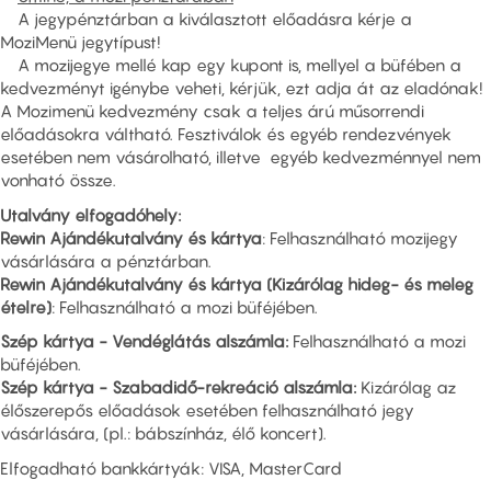
A jegypénztárban a kiválasztott előadásra kérje a
MoziMenü jegytípust!
A mozijegye mellé kap egy kupont is, mellyel a büfében a
kedvezményt igénybe veheti, kérjük, ezt adja át az eladónak!
A Mozimenü kedvezmény csak a teljes árú műsorrendi
előadásokra váltható. Fesztiválok és egyéb rendezvények
esetében nem vásárolható, illetve egyéb kedvezménnyel nem
vonható össze.
Utalvány elfogadóhely:
Rewin Ajándékutalvány és kártya
: Felhasználható mozijegy
vásárlására a pénztárban.
Rewin Ajándékutalvány és kártya (Kizárólag hideg- és meleg
ételre)
: Felhasználható a mozi büféjében.
Szép kártya - Vendéglátás alszámla:
Felhasználható a mozi
büféjében.
Szép kártya - Szabadidő-rekreáció alszámla:
Kizárólag az
élőszerepős előadások esetében felhasználható jegy
vásárlására, (pl.: bábszínház, élő koncert).
Elfogadható bankkártyák: VISA, MasterCard