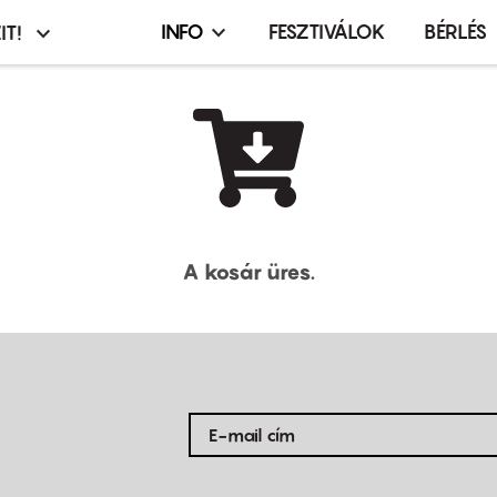
INFO
FESZTIVÁLOK
BÉRLÉS
IT!
Infó,
asztó
esemény,
terembérlés
menü
A kosár üres.