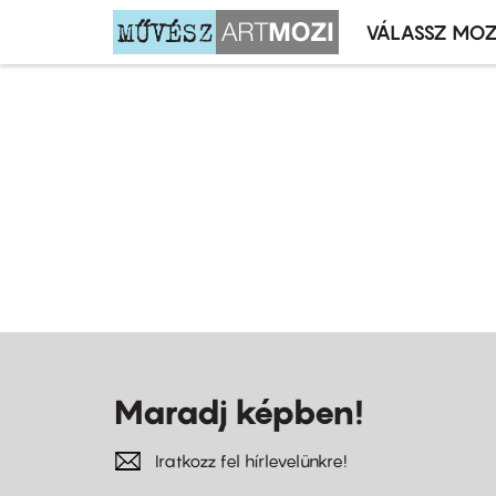
VÁLASSZ MOZ
Mozivál
Ugrás
menü
a
tartalomra
Maradj képben!
Iratkozz fel hírlevelünkre!