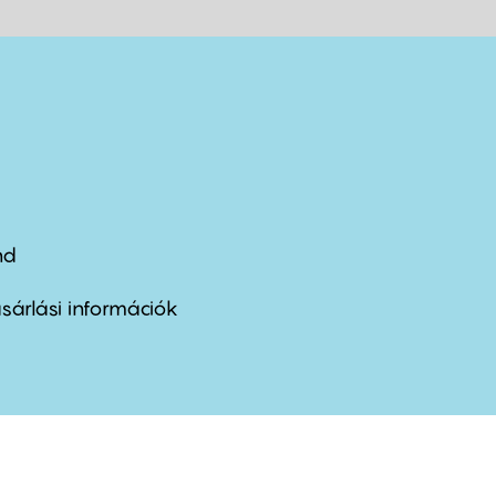
nd
ter
nu
sárlási információk
ond