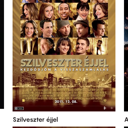
Szilveszter éjjel
A