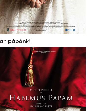
an pápánk!