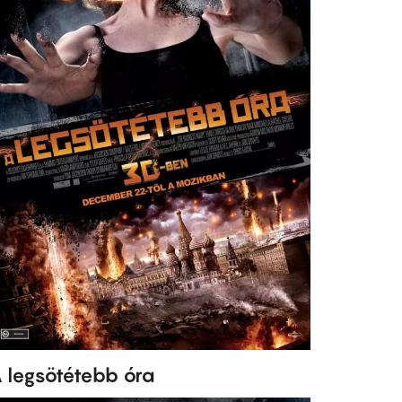
 legsötétebb óra