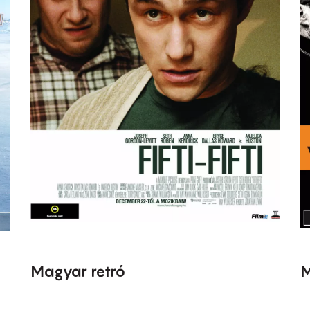
Magyar retró
M