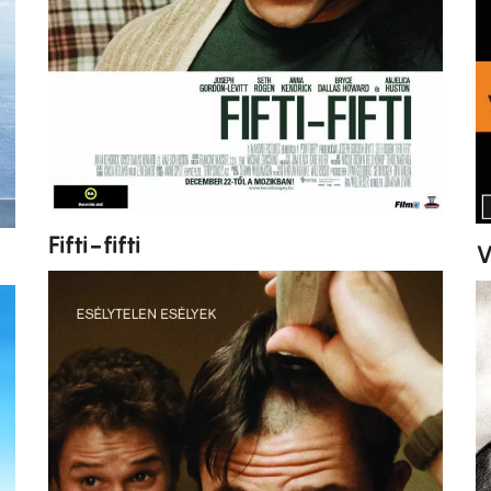
Fifti-fifti
V