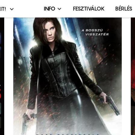
INFO
FESZTIVÁLOK
BÉRLÉS
IT!
Infó,
asztó
esemény,
terembérlés
menü