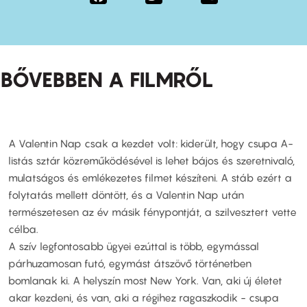
BŐVEBBEN A FILMRŐL
A Valentin Nap csak a kezdet volt: kiderült, hogy csupa A-
listás sztár közreműködésével is lehet bájos és szeretnivaló,
mulatságos és emlékezetes filmet készíteni. A stáb ezért a
folytatás mellett döntött, és a Valentin Nap után
természetesen az év másik fénypontját, a szilvesztert vette
célba.
A szív legfontosabb ügyei ezúttal is több, egymással
párhuzamosan futó, egymást átszövő történetben
bomlanak ki. A helyszín most New York. Van, aki új életet
akar kezdeni, és van, aki a régihez ragaszkodik - csupa