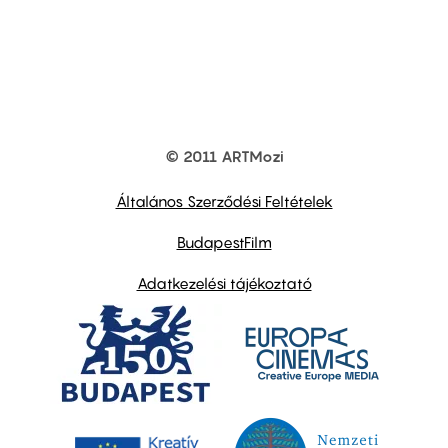
© 2011 ARTMozi
Footer
other
links
Általános Szerződési Feltételek
BudapestFilm
Adatkezelési tájékoztató