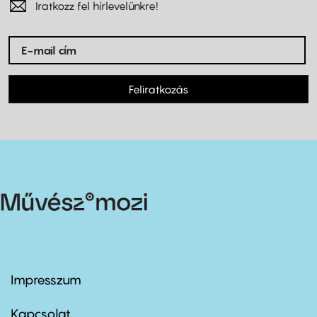
Iratkozz fel hírlevelünkre!
Feliratkozás
Impresszum
Footer
menu
first
Kapcsolat