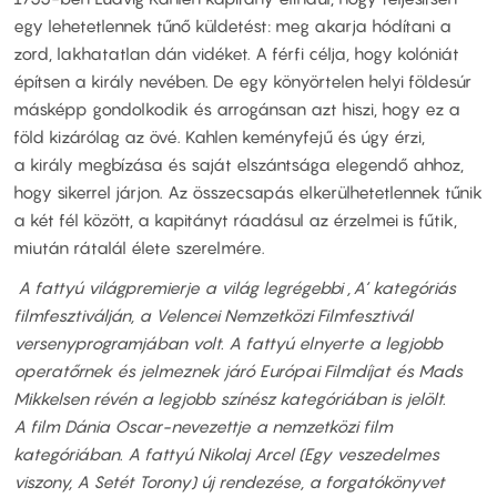
egy lehetetlennek tűnő küldetést: meg akarja hódítani a
zord, lakhatatlan dán vidéket. A férfi célja, hogy kolóniát
építsen a király nevében. De egy könyörtelen helyi földesúr
másképp gondolkodik és arrogánsan azt hiszi, hogy ez a
föld kizárólag az övé. Kahlen keményfejű és úgy érzi,
a király megbízása és saját elszántsága elegendő ahhoz,
hogy sikerrel járjon. Az összecsapás elkerülhetetlennek tűnik
a két fél között, a kapitányt ráadásul az érzelmei is fűtik,
miután rátalál élete szerelmére.
A fattyú világpremierje a világ legrégebbi ‚A‘ kategóriás
filmfesztiválján, a Velencei Nemzetközi Filmfesztivál
versenyprogramjában volt. A fattyú elnyerte a legjobb
operatőrnek és jelmeznek járó Európai Filmdíjat és Mads
Mikkelsen révén a legjobb színész kategóriában is jelölt.
A film Dánia Oscar-nevezettje a nemzetközi film
kategóriában. A fattyú Nikolaj Arcel (Egy veszedelmes
viszony, A Setét Torony) új rendezése, a forgatókönyvet