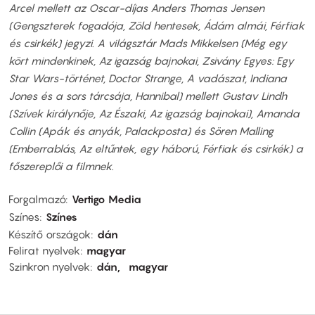
Arcel mellett az Oscar-díjas Anders Thomas Jensen
(Gengszterek fogadója, Zöld hentesek, Ádám almái, Férfiak
és csirkék) jegyzi. A világsztár Mads Mikkelsen (Még egy
kört mindenkinek, Az igazság bajnokai, Zsivány Egyes: Egy
Star Wars-történet, Doctor Strange, A vadászat, Indiana
Jones és a sors tárcsája, Hannibal) mellett Gustav Lindh
(Szívek királynője, Az Északi, Az igazság bajnokai), Amanda
Collin (Apák és anyák, Palackposta) és Sören Malling
(Emberrablás, Az eltűntek, egy háború, Férfiak és csirkék) a
főszereplői a filmnek.
Forgalmazó
Vertigo Media
Színes
Színes
Készítő országok
dán
Felirat nyelvek
magyar
Szinkron nyelvek
dán
magyar