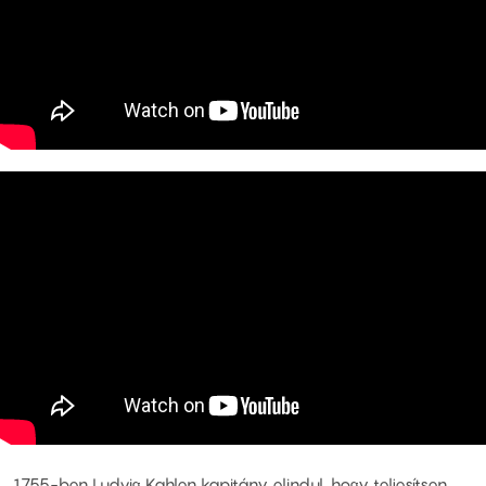
1755-ben Ludvig Kahlen kapitány elindul, hogy teljesítsen