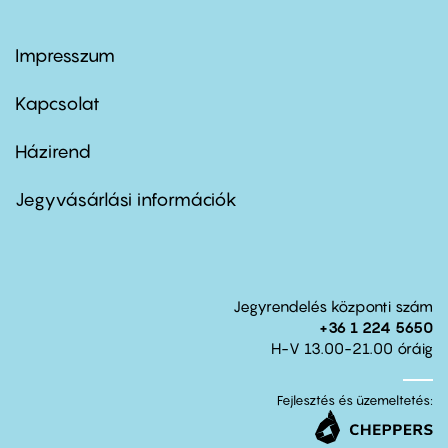
Impresszum
Footer
menu
first
Kapcsolat
Házirend
Footer
menu
second
Jegyvásárlási információk
Jegyrendelés központi szám
+36 1 224 5650
H-V 13.00-21.00 óráig
Fejlesztés és üzemeltetés: