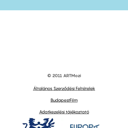
© 2011 ARTMozi
Footer
other
links
Általános Szerződési Feltételek
BudapestFilm
Adatkezelési tájékoztató