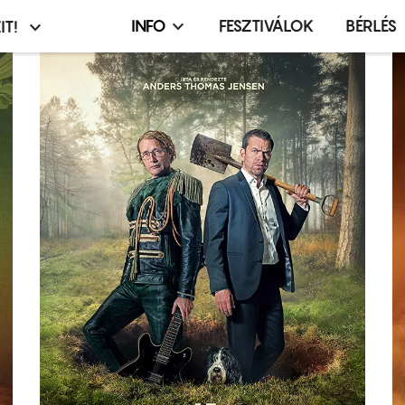
INFO
FESZTIVÁLOK
BÉRLÉS
IT!
Infó,
asztó
esemény,
terembérlés
menü