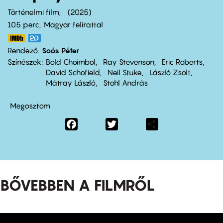
Történelmi film
2025
105 perc,
Magyar felirattal
Rendező
Soós Péter
Színészek
Bold Choimbol
Ray Stevenson
Eric Roberts
David Schofield
Neil Stuke
László Zsolt
Mátray László
Stohl András
Megosztom
Facebook
Twitter
Share
BŐVEBBEN A FILMRŐL