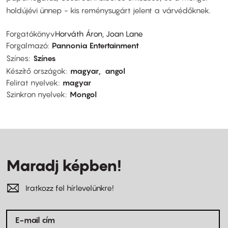
holdújévi ünnep - kis reménysugárt jelent a várvédőknek.
Forgatókönyv
Horváth Áron, Joan Lane
Forgalmazó
Pannonia Entertainment
Színes
Színes
Készítő országok
magyar
angol
Felirat nyelvek
magyar
Szinkron nyelvek
Mongol
Maradj képben!
Iratkozz fel hírlevelünkre!