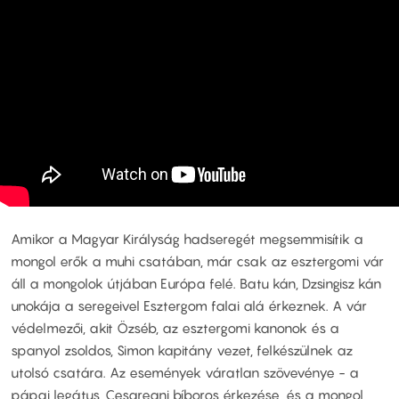
Amikor a Magyar Királyság hadseregét megsemmisítik a
mongol erők a muhi csatában, már csak az esztergomi vár
áll a mongolok útjában Európa felé. Batu kán, Dzsingisz kán
unokája a seregeivel Esztergom falai alá érkeznek. A vár
védelmezői, akit Özséb, az esztergomi kanonok és a
spanyol zsoldos, Simon kapitány vezet, felkészülnek az
utolsó csatára. Az események váratlan szövevénye - a
pápai legátus, Cesareani bíboros érkezése, és a mongol