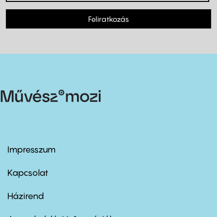
Feliratkozás
Impresszum
Footer
menu
first
Kapcsolat
Házirend
Footer
menu
second