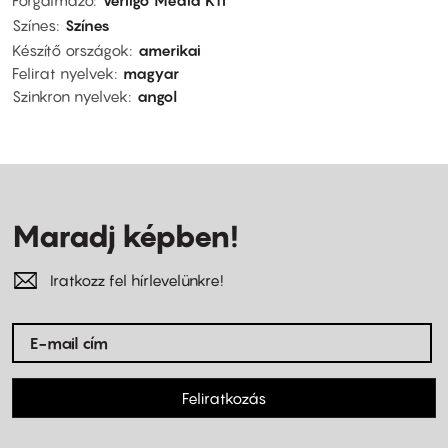
Forgalmazó
Vertigo Média Kft
Színes
Színes
Készítő országok
amerikai
Felirat nyelvek
magyar
Szinkron nyelvek
angol
Maradj képben!
Iratkozz fel hírlevelünkre!
Feliratkozás