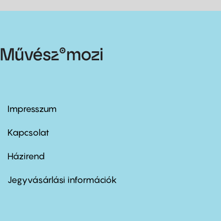
Impresszum
Footer
menu
first
Kapcsolat
Házirend
Footer
menu
second
Jegyvásárlási információk