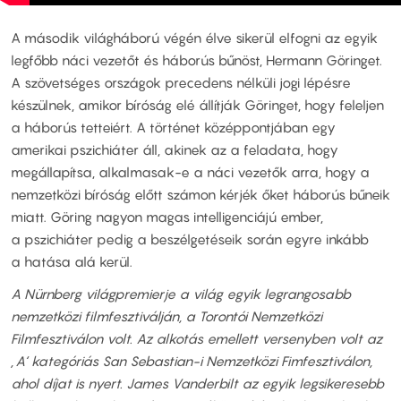
A második világháború végén élve sikerül elfogni az egyik
legfőbb náci vezetőt és háborús bűnöst, Hermann Göringet.
A szövetséges országok precedens nélküli jogi lépésre
készülnek, amikor bíróság elé állítják Göringet, hogy feleljen
a háborús tetteiért. A történet középpontjában egy
amerikai pszichiáter áll, akinek az a feladata, hogy
megállapítsa, alkalmasak-e a náci vezetők arra, hogy a
nemzetközi bíróság előtt számon kérjék őket háborús bűneik
miatt. Göring nagyon magas intelligenciájú ember,
a pszichiáter pedig a beszélgetéseik során egyre inkább
a hatása alá kerül.
A Nürnberg világpremierje a világ egyik legrangosabb
nemzetközi filmfesztiválján, a Torontói Nemzetközi
Filmfesztiválon volt. Az alkotás emellett versenyben volt az
‚A‘ kategóriás San Sebastian-i Nemzetközi Fimfesztiválon,
ahol díjat is nyert. James Vanderbilt az egyik legsikeresebb