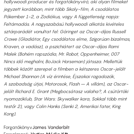
hollywoodi producer és forgatókönyvíró, aki olyan filmeket
jegyzett korábban, mint több Sikoly-film, A csodálatos
Pókember 1-2, a Zodiákus, vagy A függetlenség napja:
Feltámadás. A nagyszabású hollywoodi alkotás kivételes
sztárparádét vonultat fel: Göringet az Oscar-díjas Russell
Crowe (Gladiátor, Egy csodálatos elme, Szigorúan bizalmas,
Kraven, a vadász), a pszichiátert az Oscar-díjas Rami
Malek (Bohém rapszódia, Mr. Robot, Oppenheimer, 007
Nincs idő meghalni, BoJack Horseman) játssza. Mellettük
többek között szerepel a filmben a kétszeres Oscar-jelölt
Michael Shannon (A víz érintése, Éjszakai ragadozók,
A szabadság útjai, Motorosok, Flash – A villám), az Oscar-
jelölt Richard E. Grant (Megbocsátasz valaha?, A csütörtöki
nyomozóklub, Star Wars: Skywalker kora, Sokkal több mint
testőr 2), vagy Colin Hanks (Senki 2, Amerikai fater, King
Kong).
Forgatókönyv
James Vanderbilt