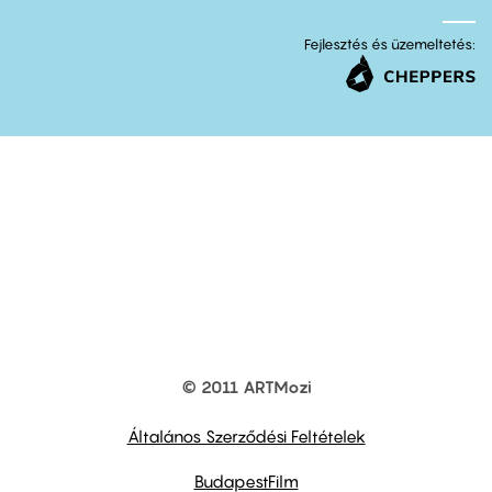
Fejlesztés és üzemeltetés:
© 2011 ARTMozi
Footer
other
links
Általános Szerződési Feltételek
BudapestFilm