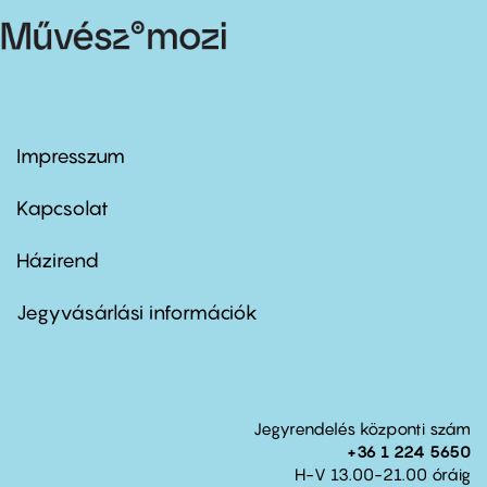
Impresszum
Footer
menu
first
Kapcsolat
Házirend
Footer
menu
second
Jegyvásárlási információk
Jegyrendelés központi szám
+36 1 224 5650
H-V 13.00-21.00 óráig