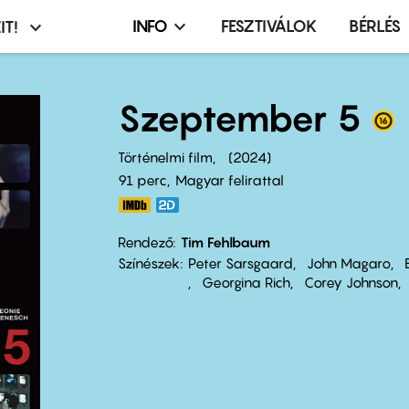
INFO
FESZTIVÁLOK
BÉRLÉS
IT!
Infó,
asztó
esemény,
terembérlés
Szeptember 5
menü
Történelmi film
2024
91 perc,
Magyar felirattal
Rendező
Tim Fehlbaum
Színészek
Peter Sarsgaard
John Magaro
Georgina Rich
Corey Johnson