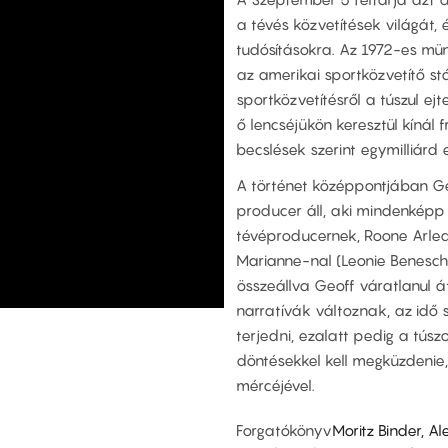
a tévés közvetítések világát,
tudósításokra. Az 1972-es münc
az amerikai sportközvetítő st
sportközvetítésről a túszul ejte
ő lencséjükön keresztül kínál 
becslések szerint egymilliárd
A történet középpontjában Geo
producer áll, aki mindenképp 
tévéproducernek, Roone Arle
Marianne-nal (Leonie Benesch)
összeállva Geoff váratlanul át
narratívák változnak, az idő 
terjedni, ezalatt pedig a tús
döntésekkel kell megküzdenie,
mércéjével.
Forgatókönyv
Moritz Binder, A