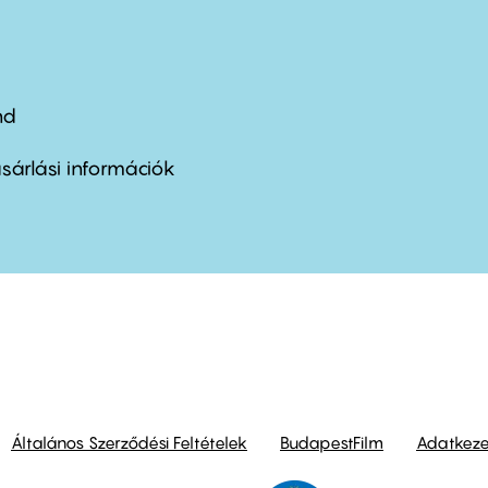
nd
ter
nu
sárlási információk
ond
Általános Szerződési Feltételek
BudapestFilm
Adatkezel