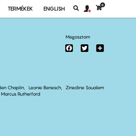
0
Felhasználó
Felhasználói
TERMÉKEK
ENGLISH
fiók
Keresés
fiók
menü
menüje
Megosztom
Facebook
Twitter
Share
Ben Chaplin
Leonie Benesch
Zinedine Soualem
Marcus Rutherford