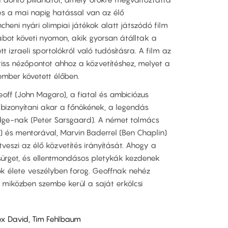
 és a mai napig hatással van az élő
heni nyári olimpiai játékok alatt játszódó film
ábot követi nyomon, akik gyorsan átálltak a
tt izraeli sportolókról való tudósításra. A film az
friss nézőpontot ahhoz a közvetítéshez, melyet a
 ember követett élőben.
ff (John Magaro), a fiatal és ambiciózus
bizonyítani akar a főnökének, a legendás
dge-nak (Peter Sarsgaard). A német tolmács
 és mentorával, Marvin Baderrel (Ben Chaplin)
veszi az élő közvetítés irányítását. Ahogy a
sürget, és ellentmondásos pletykák kezdenek
zok élete veszélyben forog. Geoffnak nehéz
 miközben szembe kerül a saját erkölcsi
lex David, Tim Fehlbaum