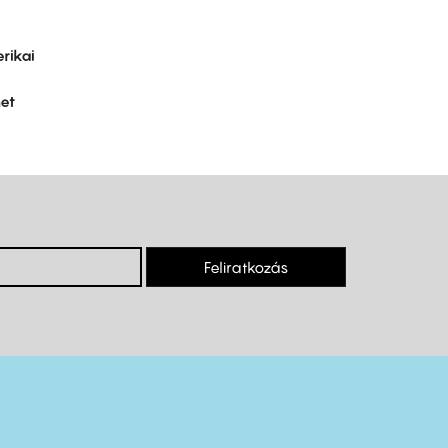
rikai
et
Feliratkozás