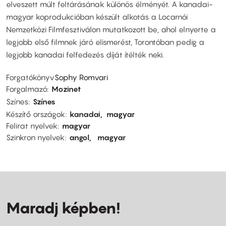
elveszett múlt feltárásának különös élményét. A kanadai-
magyar koprodukcióban készült alkotás a Locarnói
Nemzetközi Filmfesztiválon mutatkozott be, ahol elnyerte a
legjobb első filmnek járó elismerést, Torontóban pedig a
legjobb kanadai felfedezés díját ítélték neki.
Forgatókönyv
Sophy Romvari
Forgalmazó
Mozinet
Színes
Színes
Készítő országok
kanadai
magyar
Felirat nyelvek
magyar
Szinkron nyelvek
angol
magyar
Maradj képben!