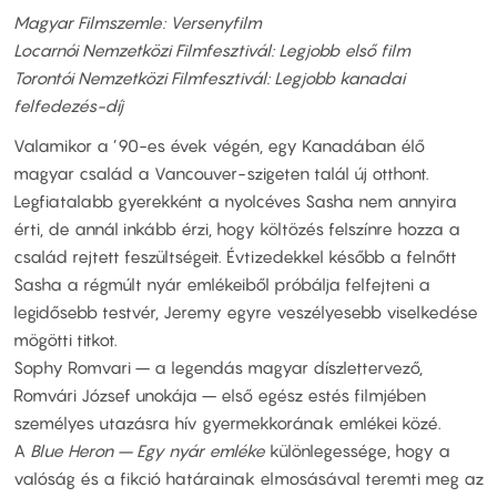
Magyar Filmszemle: Versenyfilm
Locarnói Nemzetközi Filmfesztivál: Legjobb első film
Torontói Nemzetközi Filmfesztivál: Legjobb kanadai
felfedezés-díj
Valamikor a ’90-es évek végén, egy Kanadában élő
magyar család a Vancouver-szigeten talál új otthont.
Legfiatalabb gyerekként a nyolcéves Sasha nem annyira
érti, de annál inkább érzi, hogy költözés felszínre hozza a
család rejtett feszültségeit. Évtizedekkel később a felnőtt
Sasha a régmúlt nyár emlékeiből próbálja felfejteni a
legidősebb testvér, Jeremy egyre veszélyesebb viselkedése
mögötti titkot.
Sophy Romvari – a legendás magyar díszlettervező,
Romvári József unokája – első egész estés filmjében
személyes utazásra hív gyermekkorának emlékei közé.
A
Blue Heron – Egy nyár emléke
különlegessége, hogy a
valóság és a fikció határainak elmosásával teremti meg az