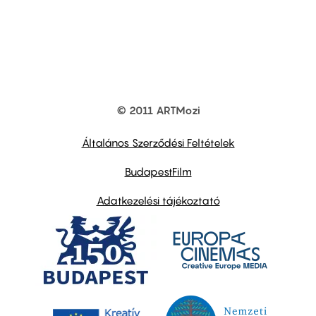
© 2011 ARTMozi
Footer
other
links
Általános Szerződési Feltételek
BudapestFilm
Adatkezelési tájékoztató