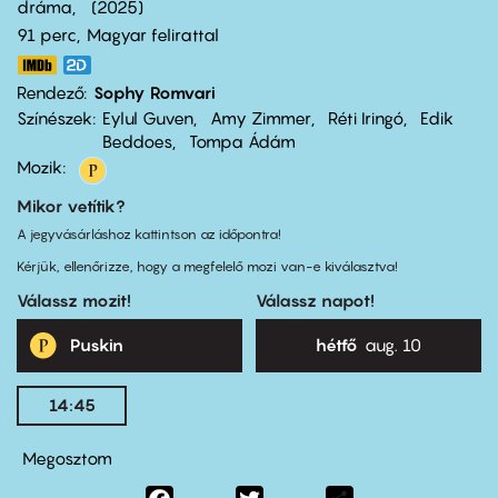
dráma
2025
91 perc,
Magyar felirattal
Rendező
Sophy Romvari
Színészek
Eylul Guven
Amy Zimmer
Réti Iringó
Edik
Beddoes
Tompa Ádám
Mozik:
Mikor vetítik?
A jegyvásárláshoz kattintson az időpontra!
Kérjük, ellenőrizze, hogy a megfelelő mozi van-e kiválasztva!
Válassz mozit!
Válassz napot!
Puskin
hétfő
aug. 10
14:45
Megosztom
Facebook
Twitter
Share