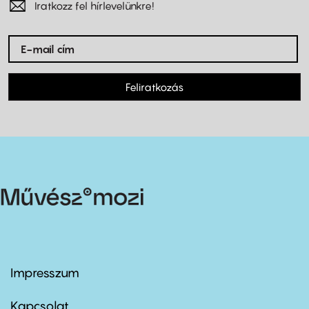
Iratkozz fel hírlevelünkre!
Feliratkozás
Impresszum
Footer
menu
first
Kapcsolat