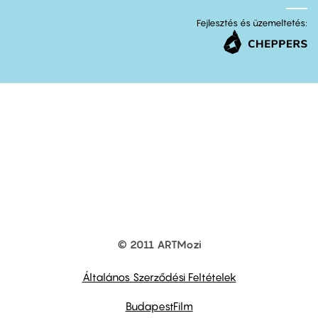
Fejlesztés és üzemeltetés:
© 2011 ARTMozi
Footer
other
links
Általános Szerződési Feltételek
BudapestFilm