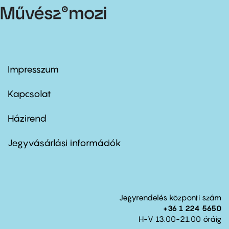
Impresszum
Footer
menu
first
Kapcsolat
Házirend
Footer
menu
second
Jegyvásárlási információk
Jegyrendelés központi szám
+36 1 224 5650
H-V 13.00-21.00 óráig