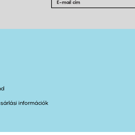
nd
ter
nu
sárlási információk
ond