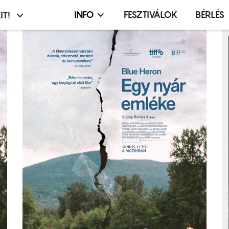
INFO
FESZTIVÁLOK
BÉRLÉS
IT!
Infó,
asztó
esemény,
terembérlés
menü