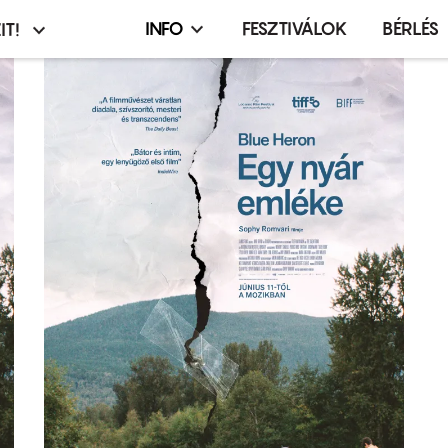
INFO
FESZTIVÁLOK
BÉRLÉS
IT!
Infó,
asztó
esemény,
terembérlés
menü