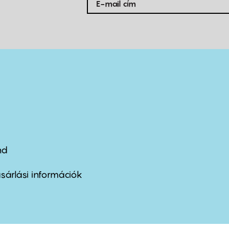
nd
ter
nu
sárlási információk
ond