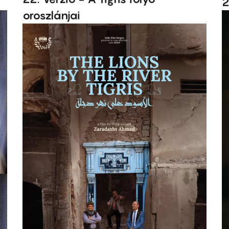
2
oroszlánjai