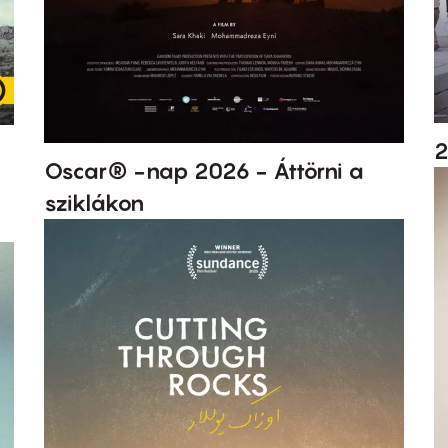
2
Oscar® -nap 2026 - Áttörni a
sziklákon