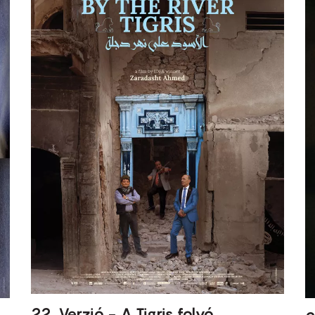
22. Verzió - A Tigris folyó