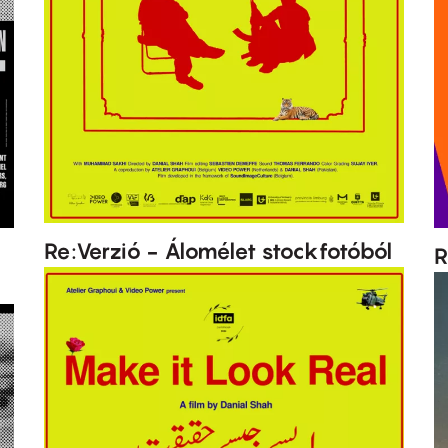
Re:Verzió - Álomélet stockfotóból
R