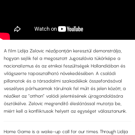
A film Lidija Zelovic nézőpontján keresztül demonstrálja,
hogyan sejlik fel a megosztott Jugoszlávia tükörképe a
nacionalizmus és az etnikai feszültségek Hollandiában és
világszerte tapasztalható növekedésében. A családi
pillanatok és a társadalmi szakadékok összefonásával
veszélyes párhuzamok tárulnak fel múlt és jelen között, a
nézőket az “otthon” valódi jelentésének újragondolására
ösztökélve. Zelovic megrendítő éleslátással mutatja be,
miért kell a konfliktusok helyett az egységet választanunk.
Home Game is a wake-up call for our times. Through Lidija