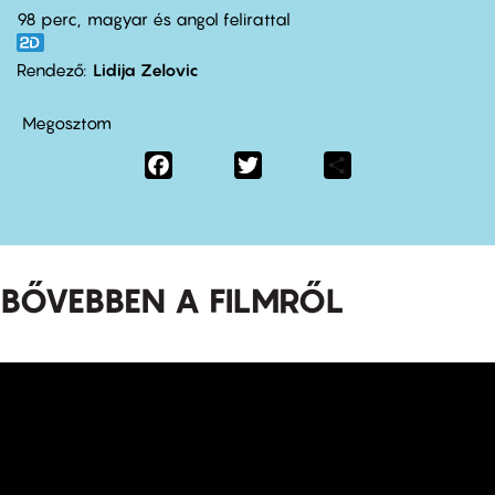
98 perc,
magyar és angol felirattal
Rendező
Lidija Zelovic
Megosztom
Facebook
Twitter
Share
BŐVEBBEN A FILMRŐL