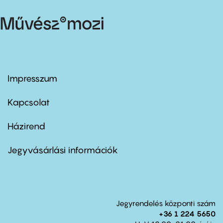
Impresszum
Footer
menu
first
Kapcsolat
Házirend
Footer
menu
second
Jegyvásárlási információk
Jegyrendelés központi szám
+36 1 224 5650