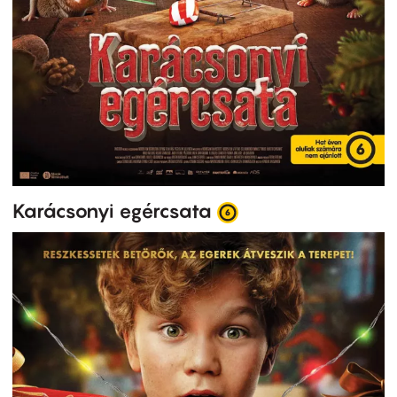
Karácsonyi egércsata