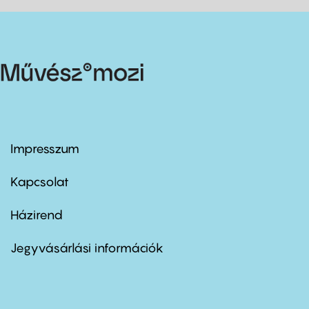
Impresszum
Footer
menu
first
Kapcsolat
Házirend
Footer
menu
second
Jegyvásárlási információk