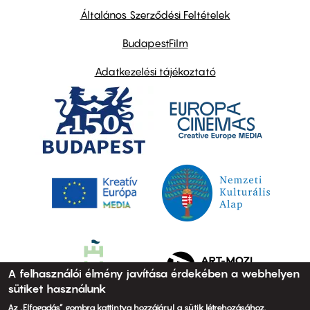
links
Általános Szerződési Feltételek
BudapestFilm
Adatkezelési tájékoztató
A felhasználói élmény javítása érdekében a webhelyen
sütiket használunk
Az „Elfogadás” gombra kattintva hozzájárul a sütik létrehozásához.