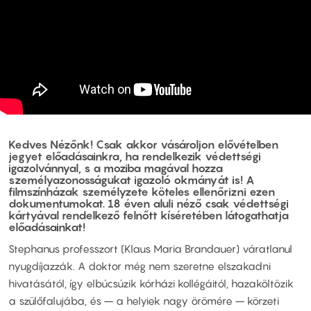
Kedves Nézőnk! Csak akkor vásároljon elővételben
jegyet előadásainkra, ha rendelkezik
védettségi
igazolvánnyal
, s a moziba magával hozza
s
zemélyazonosságukat igazoló okmány
át is! A
filmszínházak személyzete köteles ellenőrizni ezen
dokumentumokat.
18 éven aluli néző
csak védettségi
kártyával rendelkező felnőtt kíséretében látogathatja
előadásainkat!
Stephanus professzort (Klaus Maria Brandauer) váratlanul
nyugdíjazzák. A doktor még nem szeretne elszakadni
hivatásától, így elbúcsúzik kórházi kollégáitól, hazaköltözik
a szülőfalujába, és – a helyiek nagy örömére – körzeti