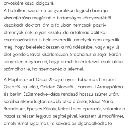
orvosként kezd dolgozni.
A fiatalkori szerelme és gyerekkori legjobb barátja
viszontlátása megérinti a biztonságos környezetéből
kiszakadt doktort, ám a faluban nemcsak pozitív
élmények érik: olyan kisstílű, de ártalmas politikai
csatározásokba is belekeveredik, amelyek nem engedik
meg, hogy belefeledkezzen a múltidézésbe, vagy egy új
élet gondolatával kísérletezzen. Stephanus a saját kárán
kénytelen megtanulni, hogy a múlt kísérteteivel csak akkor
számolhat le, ha szembenéz a jelennel.
A Mephistó-ért Oscar®-díjat nyert, több más filmjéért
Oscar®-ra jelölt, Golden Globe®-, cannes-i Aranypálma
és berlini Ezüstmedve-díjas rendező hosszú szünet után,
korábbi sikerei legfontosabb alkotótársai, Klaus Maria
Brandauer, Eperjes Károly, Koltai Lajos operatőr, valamint a
hazai színészet legjava segítségével, készített új mozifilmet,
amely ismét izgalmas, felkavaró és elgondolkodtató.