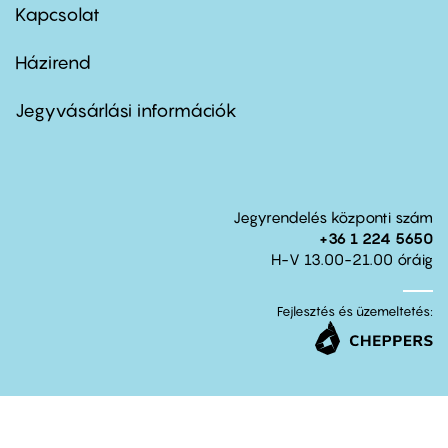
first
Kapcsolat
Házirend
Footer
menu
second
Jegyvásárlási információk
Jegyrendelés központi szám
+36 1 224 5650
H-V 13.00-21.00 óráig
Fejlesztés és üzemeltetés: