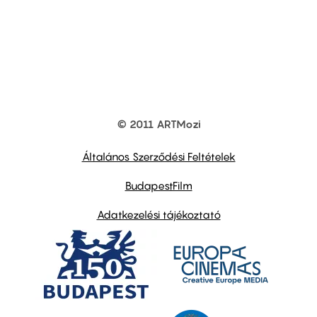
© 2011 ARTMozi
Footer
other
links
Általános Szerződési Feltételek
BudapestFilm
Adatkezelési tájékoztató