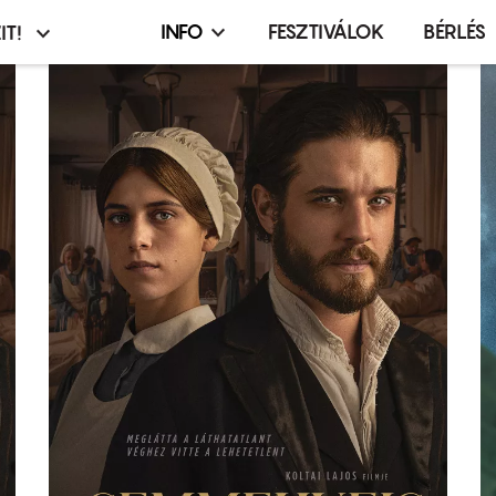
INFO
FESZTIVÁLOK
BÉRLÉS
IT!
Infó,
asztó
esemény,
terembérlés
menü