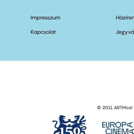
Impresszum
Házire
Footer
Foo
menu
me
Kapcsolat
Jegyvá
first
sec
© 2011 ARTMozi
Footer
other
links