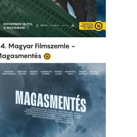
4. Magyar Filmszemle -
agasmentés