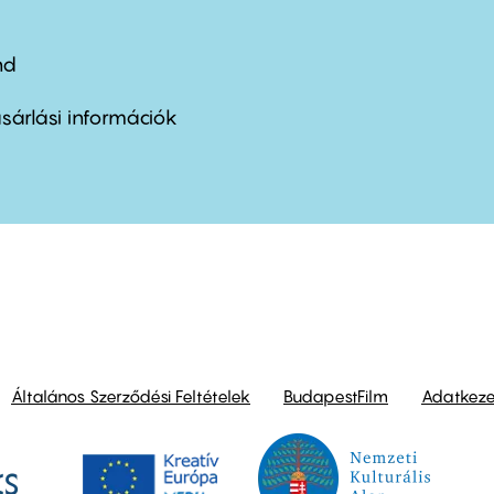
nd
ter
nu
sárlási információk
ond
Általános Szerződési Feltételek
BudapestFilm
Adatkezel