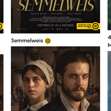
4
Semmelweis
M