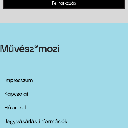
Feliratkozás
Impresszum
Footer
menu
first
Kapcsolat
Házirend
Footer
menu
second
Jegyvásárlási információk