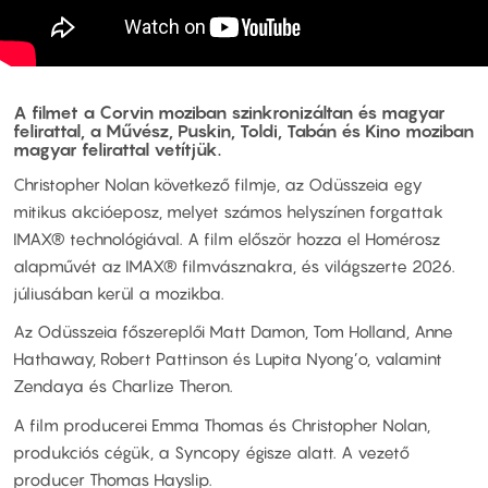
A filmet a Corvin moziban szinkronizáltan és magyar
felirattal, a Művész, Puskin, Toldi, Tabán és Kino moziban
magyar felirattal vetítjük.
Christopher Nolan következő filmje, az Odüsszeia egy
mitikus akcióeposz, melyet számos helyszínen forgattak
IMAX® technológiával. A film először hozza el Homérosz
alapművét az IMAX® filmvásznakra, és világszerte 2026.
júliusában kerül a mozikba.
Az Odüsszeia főszereplői Matt Damon, Tom Holland, Anne
Hathaway, Robert Pattinson és Lupita Nyong’o, valamint
Zendaya és Charlize Theron.
A film producerei Emma Thomas és Christopher Nolan,
produkciós cégük, a Syncopy égisze alatt. A vezető
producer Thomas Hayslip.