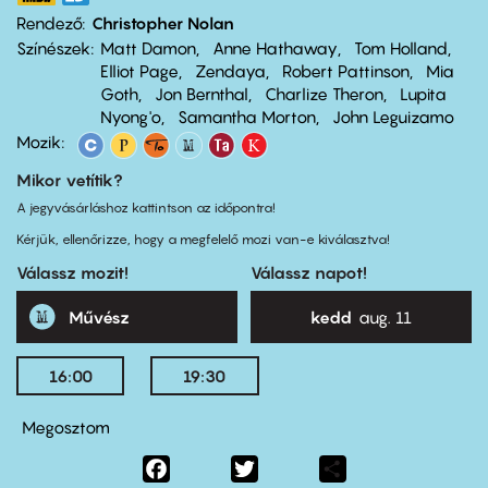
Rendező
Christopher Nolan
Színészek
Matt Damon
Anne Hathaway
Tom Holland
Elliot Page
Zendaya
Robert Pattinson
Mia
Goth
Jon Bernthal
Charlize Theron
Lupita
Nyong'o
Samantha Morton
John Leguizamo
Mozik:
Mikor vetítik?
A jegyvásárláshoz kattintson az időpontra!
Kérjük, ellenőrizze, hogy a megfelelő mozi van-e kiválasztva!
Válassz mozit!
Válassz napot!
Művész
kedd
aug. 11
16:00
19:30
Megosztom
Facebook
Twitter
Share