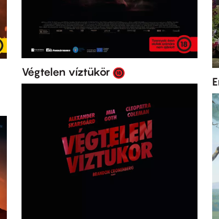
Végtelen víztükör