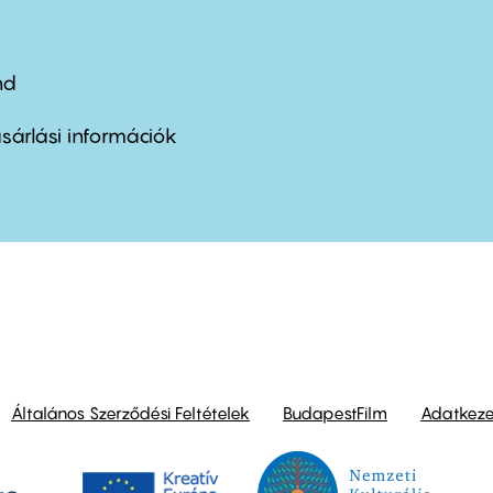
nd
ter
nu
sárlási információk
ond
Általános Szerződési Feltételek
BudapestFilm
Adatkezel