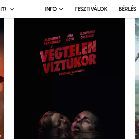
INFO
FESZTIVÁLOK
BÉRLÉS
IT!
Infó,
asztó
esemény,
terembérlés
menü