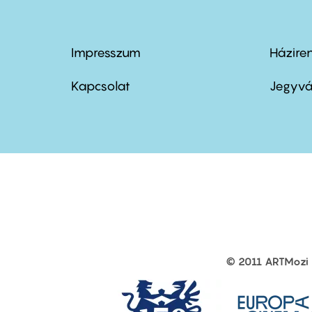
Impresszum
Házire
Footer
Foo
menu
me
Kapcsolat
Jegyvá
first
sec
© 2011 ARTMozi
Footer
other