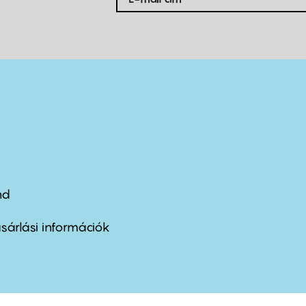
nd
ter
nu
sárlási információk
ond