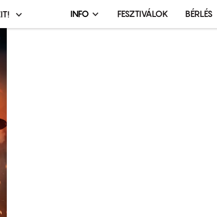
INFO
FESZTIVÁLOK
BÉRLÉS
IT!
Infó,
asztó
esemény,
terembérlés
menü