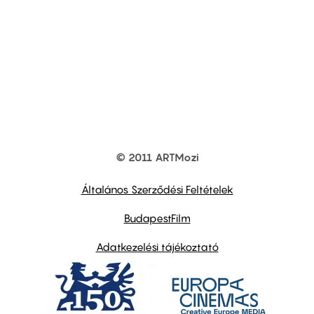
© 2011 ARTMozi
Footer
other
links
Általános Szerződési Feltételek
BudapestFilm
Adatkezelési tájékoztató