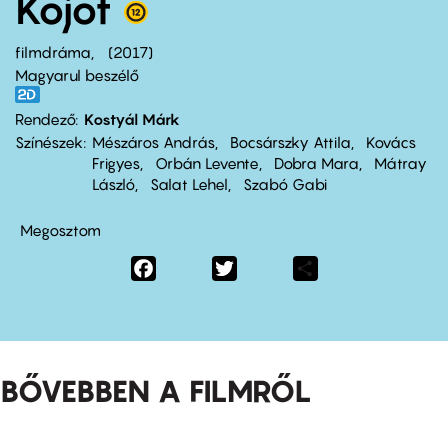
Kojot
filmdráma
2017
Magyarul beszélő
Rendező
Kostyál Márk
Színészek
Mészáros András
Bocsárszky Attila
Kovács
Frigyes
Orbán Levente
Dobra Mara
Mátray
László
Salat Lehel
Szabó Gabi
Megosztom
Facebook
Twitter
Share
BŐVEBBEN A FILMRŐL