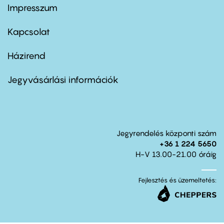
Impresszum
Footer
menu
first
Kapcsolat
Házirend
Footer
menu
second
Jegyvásárlási információk
Jegyrendelés központi szám
+36 1 224 5650
H-V 13.00-21.00 óráig
Fejlesztés és üzemeltetés: