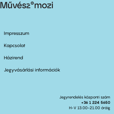
Impresszum
Footer
menu
first
Kapcsolat
Házirend
Footer
menu
second
Jegyvásárlási információk
Jegyrendelés központi szám
+36 1 224 5650
H-V 13.00-21.00 óráig