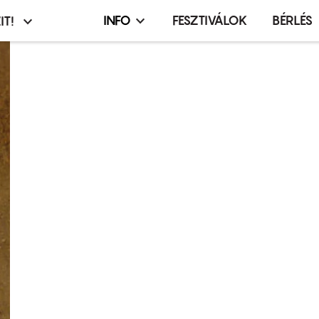
INFO
FESZTIVÁLOK
BÉRLÉS
IT!
Infó,
asztó
esemény,
terembérlés
menü