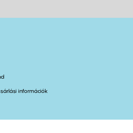
nd
ter
nu
sárlási információk
ond