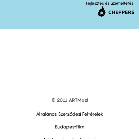
Fejlesztés és üzemeltetés:
© 2011 ARTMozi
Footer
other
links
Általános Szerződési Feltételek
BudapestFilm