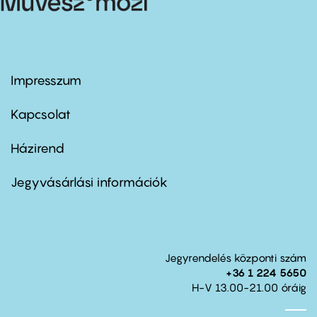
Impresszum
Footer
menu
first
Kapcsolat
Házirend
Footer
menu
second
Jegyvásárlási információk
Jegyrendelés központi szám
+36 1 224 5650
H-V 13.00-21.00 óráig