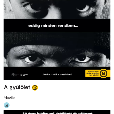
A gyűlölet
Mozik: