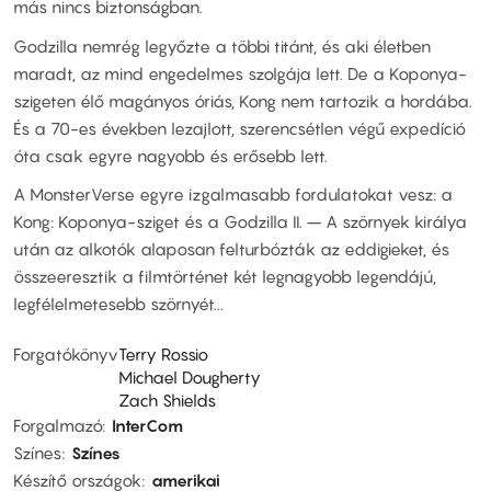
más nincs biztonságban.
Godzilla nemrég legyőzte a többi titánt, és aki életben
maradt, az mind engedelmes szolgája lett. De a Koponya-
szigeten élő magányos óriás, Kong nem tartozik a hordába.
És a 70-es években lezajlott, szerencsétlen végű expedíció
óta csak egyre nagyobb és erősebb lett.
A MonsterVerse egyre izgalmasabb fordulatokat vesz: a
Kong: Koponya-sziget és a Godzilla II. – A szörnyek királya
után az alkotók alaposan felturbózták az eddigieket, és
összeeresztik a filmtörténet két legnagyobb legendájú,
legfélelmetesebb szörnyét...
Forgatókönyv
Terry Rossio
Michael Dougherty
Zach Shields
Forgalmazó
InterCom
Színes
Színes
Készítő országok
amerikai