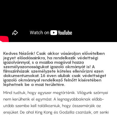
Kedves Nézőnk! Csak akkor vásároljon elővételben
jegyet előadásainkra, ha rendelkezik védettségi
igazolvánnyal, s a moziba magával hozza
személyazonosságukat igazoló okmányát is! A
filmszínházak személyzete köteles ellenőrizni ezen
dokumentumokat. 16 éven aluliak csak védettséget
igazoló okmánnyal rendelkező felnőtt kíséretében
léphetnek be a mozi területére.
Mind tudtuk, hogy egyszer megtörténik. Világunk szörnyei
nem kerülhetik el egymást. A legnagyobbaknak előbb-
utóbb szembe kell találkozniuk, hogy összemérjék az
erejüket. De ahol King Kong és Godzilla csatázik, ott senki