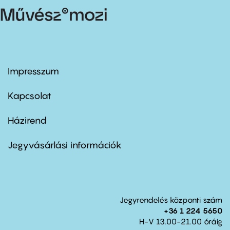
Impresszum
Footer
menu
first
Kapcsolat
Házirend
Footer
menu
second
Jegyvásárlási információk
Jegyrendelés központi szám
+36 1 224 5650
H-V 13.00-21.00 óráig