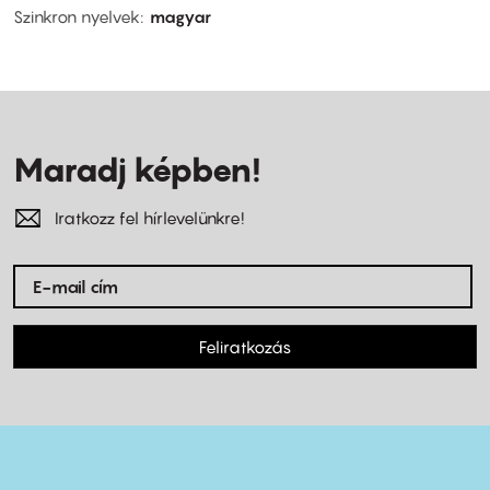
Szinkron nyelvek
magyar
Maradj képben!
Iratkozz fel hírlevelünkre!
Feliratkozás