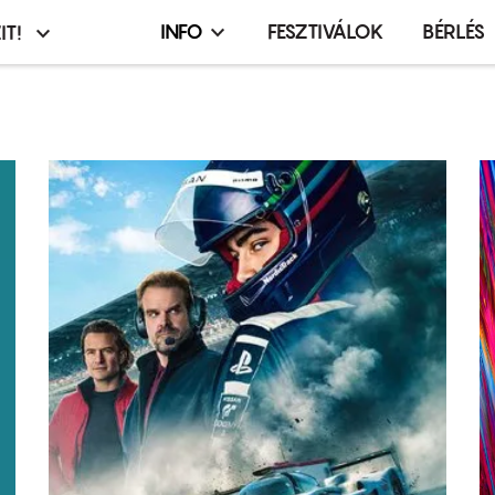
INFO
FESZTIVÁLOK
BÉRLÉS
IT!
Infó,
asztó
esemény,
terembérlés
menü