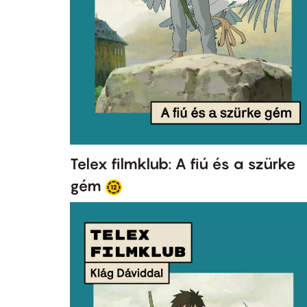
Telex filmklub: A fiú és a szürke
gém