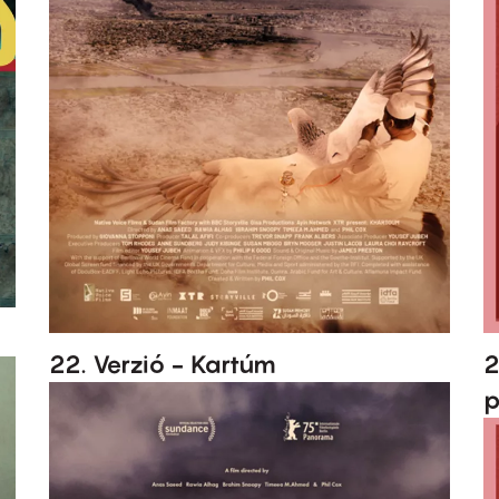
22. Verzió - Kartúm
2
p