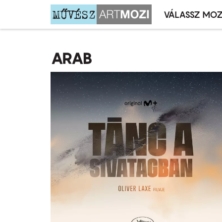
VÁLASSZ MOZ
Mozivál
Ugrás
menü
a
ARAB
tartalomra