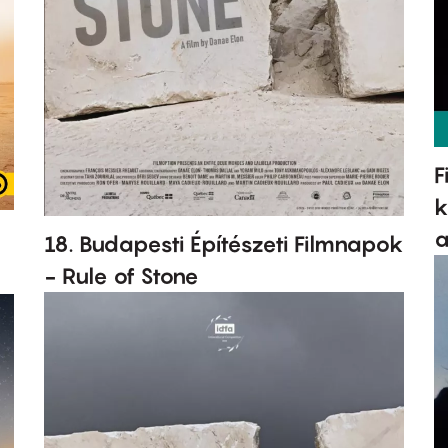
F
k
a
18. Budapesti Építészeti Filmnapok
- Rule of Stone