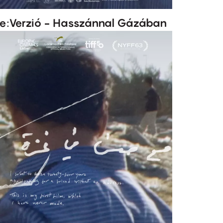
e:Verzió - Hasszánnal Gázában