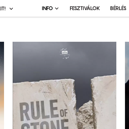
INFO
FESZTIVÁLOK
BÉRLÉS
IT!
Infó,
asztó
esemény,
terembérlés
menü