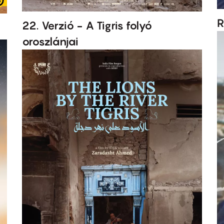
R
22. Verzió - A Tigris folyó
oroszlánjai