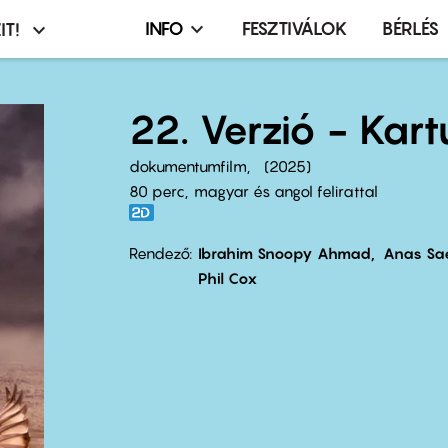
INFO
FESZTIVÁLOK
BÉRLÉS
IT!
Infó,
asztó
esemény,
terembérlés
22. Verzió - Kar
menü
dokumentumfilm
2025
80 perc,
magyar és angol felirattal
Rendező
Ibrahim Snoopy Ahmad
Anas Sa
Phil Cox