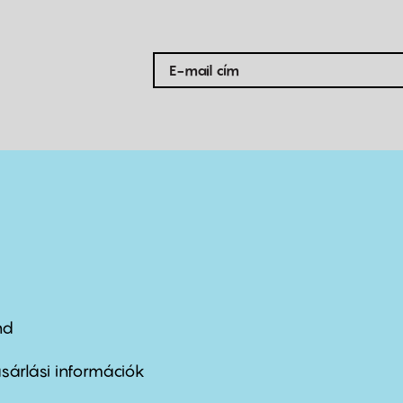
nd
ter
nu
sárlási információk