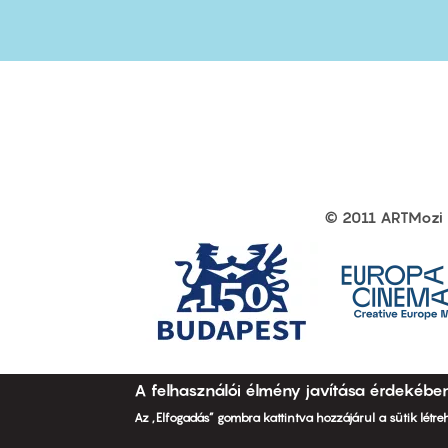
first
sec
© 2011 ARTMozi
Footer
other
links
A felhasználói élmény javítása érdekébe
Az „Elfogadás” gombra kattintva hozzájárul a sütik létr