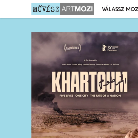
VÁLASSZ MOZ
Mozivál
Ugrás
menü
a
tartalomra