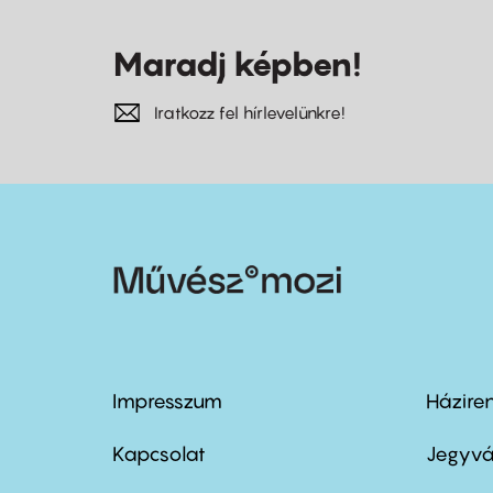
Maradj képben!
Iratkozz fel hírlevelünkre!
Impresszum
Házire
Footer
Foo
menu
me
Kapcsolat
Jegyvá