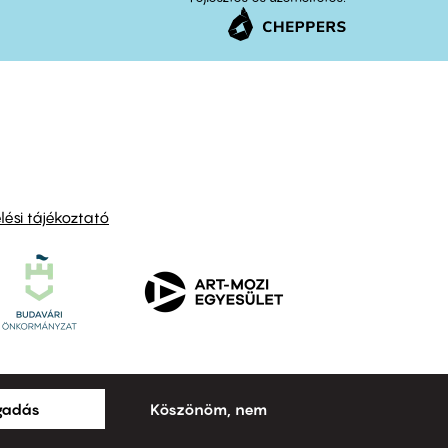
ési tájékoztató
ogadás
Köszönöm, nem