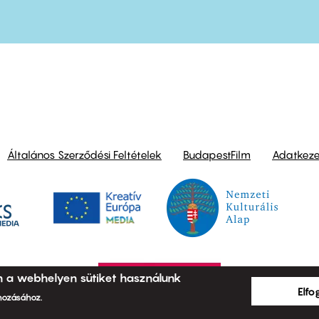
ond
Általános Szerződési Feltételek
BudapestFilm
Adatkezel
n a webhelyen sütiket használunk
Elf
ehozásához.