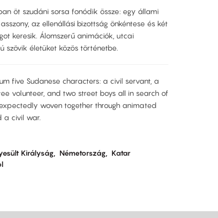
an öt szudáni sorsa fonódik össze: egy állami
asszony, az ellenállási bizottság önkéntese és két
t keresik. Álomszerű animációk, utcai
 szövik életüket közös történetbe.
um five Sudanese characters: a civil servant, a
ee volunteer, and two street boys all in search of
unexpectedly woven together through animated
 a civil war.
yesült Királyság
Németország
Katar
l