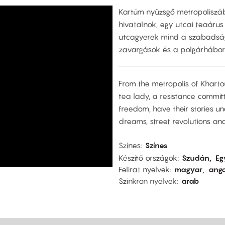
Kartúm nyüzsgő metropoliszáb
hivatalnok, egy utcai teaárus 
utcagyerek mind a szabadságo
zavargások és a polgárháború
From the metropolis of Kharto
tea lady, a resistance committ
freedom, have their stories 
dreams, street revolutions and
Színes
Színes
Készítő országok
Szudán
Eg
Felirat nyelvek
magyar
ango
Szinkron nyelvek
arab