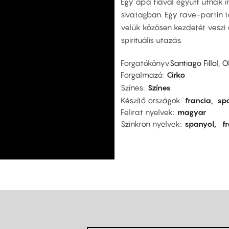
Egy apa fiával együtt útnak i
sivatagban. Egy rave-partin t
velük közösen kezdetét veszi
spirituális utazás.
Forgatókönyv
Santiago Fillol, 
Forgalmazó
Cirko
Színes
Színes
Készítő országok
francia
sp
Felirat nyelvek
magyar
Szinkron nyelvek
spanyol
f