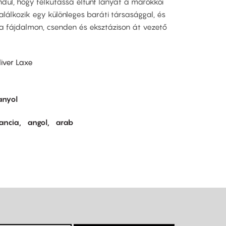
ndul, hogy felkutassa eltűnt lányát a marokkói
alálkozik egy különleges baráti társasággal, és
 a fájdalmon, csenden és eksztázison át vezető
Oliver Laxe
anyol
rancia
angol
arab