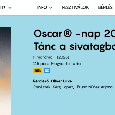
INFO
FESZTIVÁLOK
BÉRLÉS
IT!
Infó,
asztó
esemény,
terembérlés
Oscar® -nap 20
menü
Tánc a sivatagb
filmdráma
2025
115 perc,
Magyar felirattal
Rendező
Oliver Laxe
Színészek
Sergi Lopez
Bruno Núñez Arjona