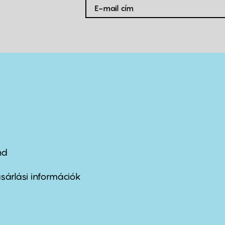
nd
ter
nu
sárlási információk
ond