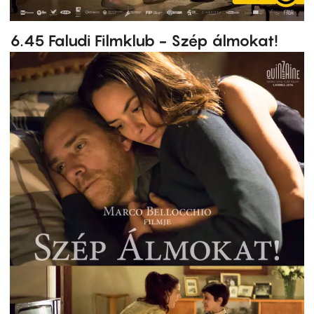
6.45 Faludi Filmklub - Szép álmokat!