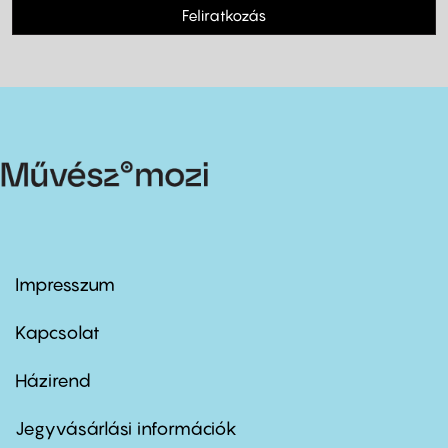
Feliratkozás
Impresszum
Footer
menu
first
Kapcsolat
Házirend
Footer
menu
second
Jegyvásárlási információk