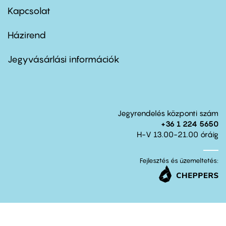
first
Kapcsolat
Házirend
Footer
menu
second
Jegyvásárlási információk
Jegyrendelés központi szám
+36 1 224 5650
H-V 13.00-21.00 óráig
Fejlesztés és üzemeltetés: