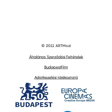
© 2011 ARTMozi
Footer
other
links
Általános Szerződési Feltételek
BudapestFilm
Adatkezelési tájékoztató