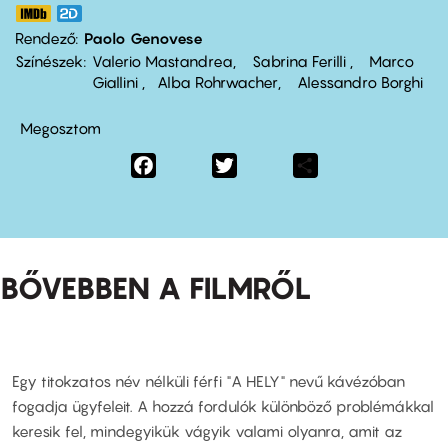
Rendező
Paolo Genovese
Színészek
Valerio Mastandrea
Sabrina Ferilli
Marco
Giallini
Alba Rohrwacher
Alessandro Borghi
Megosztom
Facebook
Twitter
Share
BŐVEBBEN A FILMRŐL
Egy titokzatos név nélküli férfi "A HELY" nevű kávézóban
fogadja ügyfeleit. A hozzá fordulók különböző problémákkal
keresik fel, mindegyikük vágyik valami olyanra, amit az