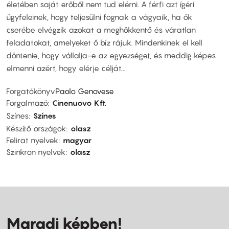
életében saját erőből nem tud elérni. A férfi azt ígéri
ügyfeleinek, hogy teljesülni fognak a vágyaik, ha ők
cserébe elvégzik azokat a meghökkentő és váratlan
feladatokat, amelyeket ő bíz rájuk. Mindenkinek el kell
döntenie, hogy vállalja-e az egyezséget, és meddig képes
elmenni azért, hogy elérje célját...
Forgatókönyv
Paolo Genovese
Forgalmazó
Cinenuovo Kft.
Színes
Színes
Készítő országok
olasz
Felirat nyelvek
magyar
Szinkron nyelvek
olasz
Maradj képben!