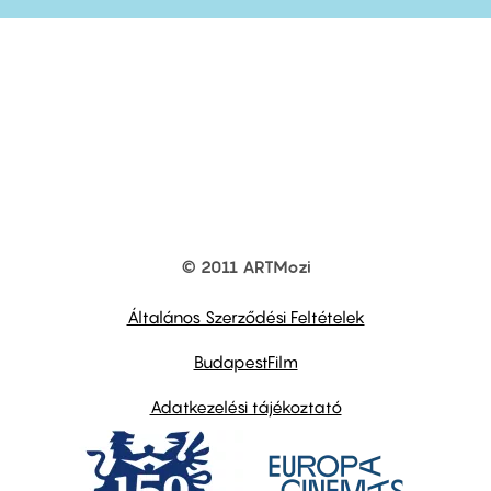
© 2011 ARTMozi
Footer
other
links
Általános Szerződési Feltételek
BudapestFilm
Adatkezelési tájékoztató