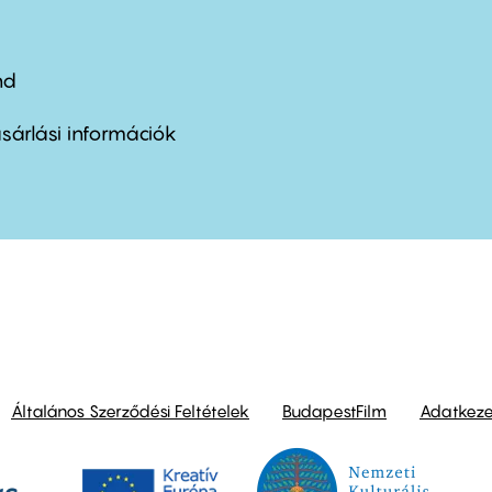
nd
ter
nu
sárlási információk
ond
Általános Szerződési Feltételek
BudapestFilm
Adatkezel