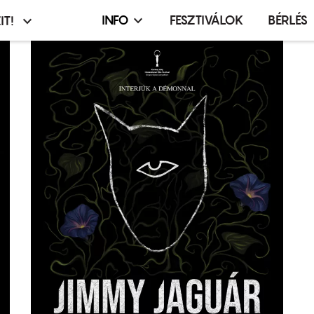
INFO
FESZTIVÁLOK
BÉRLÉS
IT!
Infó,
asztó
esemény,
terembérlés
menü