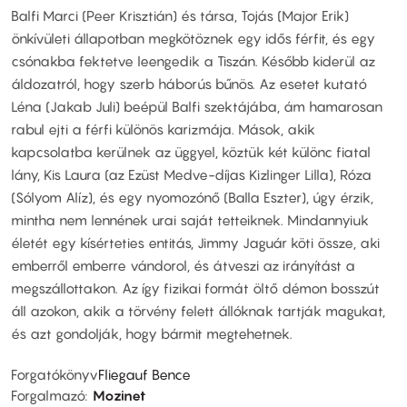
Balfi Marci (Peer Krisztián) és társa, Tojás (Major Erik)
önkívületi állapotban megkötöznek egy idős férfit, és egy
csónakba fektetve leengedik a Tiszán. Később kiderül az
áldozatról, hogy szerb háborús bűnös. Az esetet kutató
Léna (Jakab Juli) beépül Balfi szektájába, ám hamarosan
rabul ejti a férfi különös karizmája. Mások, akik
kapcsolatba kerülnek az üggyel, köztük két különc fiatal
lány, Kis Laura (az Ezüst Medve-díjas Kizlinger Lilla), Róza
(Sólyom Alíz), és egy nyomozónő (Balla Eszter), úgy érzik,
mintha nem lennének urai saját tetteiknek. Mindannyiuk
életét egy kísérteties entitás, Jimmy Jaguár köti össze, aki
emberről emberre vándorol, és átveszi az irányítást a
megszállottakon. Az így fizikai formát öltő démon bosszút
áll azokon, akik a törvény felett állóknak tartják magukat,
és azt gondolják, hogy bármit megtehetnek.
Forgatókönyv
Fliegauf Bence
Forgalmazó
Mozinet