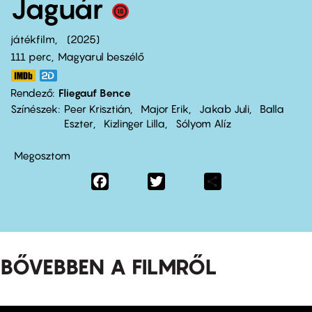
Jaguár
játékfilm
2025
111 perc,
Magyarul beszélő
Rendező
Fliegauf Bence
Színészek
Peer Krisztián
Major Erik
Jakab Juli
Balla
Eszter
Kizlinger Lilla
Sólyom Alíz
Megosztom
Facebook
Twitter
Share
BŐVEBBEN A FILMRŐL