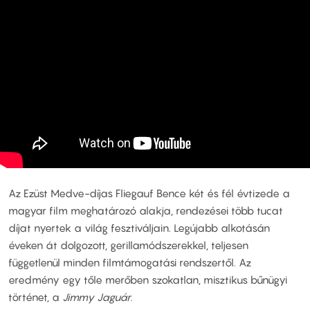
Az Ezüst Medve-díjas Fliegauf Bence két és fél évtizede a
magyar film meghatározó alakja, rendezései több tucat
díjat nyertek a világ fesztiváljain. Legújabb alkotásán
éveken át dolgozott, gerillamódszerekkel, teljesen
függetlenül minden filmtámogatási rendszertől. Az
eredmény egy tőle merőben szokatlan, misztikus bűnügyi
történet, a
Jimmy Jaguár
.