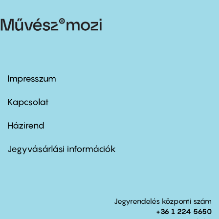
Impresszum
Footer
menu
first
Kapcsolat
Házirend
Footer
menu
second
Jegyvásárlási információk
Jegyrendelés központi szám
+36 1 224 5650