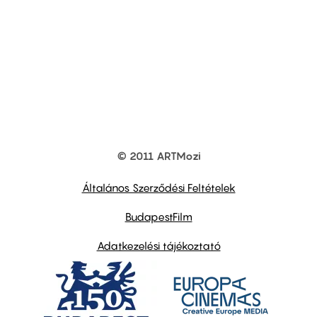
© 2011 ARTMozi
Footer
other
links
Általános Szerződési Feltételek
BudapestFilm
Adatkezelési tájékoztató