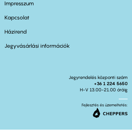
Impresszum
Footer
menu
first
Kapcsolat
Házirend
Footer
menu
second
Jegyvásárlási információk
Jegyrendelés központi szám
+36 1 224 5650
H-V 13.00-21.00 óráig
Fejlesztés és üzemeltetés: