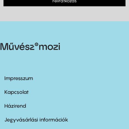
Feliratkozás
Impresszum
Footer
menu
first
Kapcsolat
Házirend
Footer
menu
second
Jegyvásárlási információk