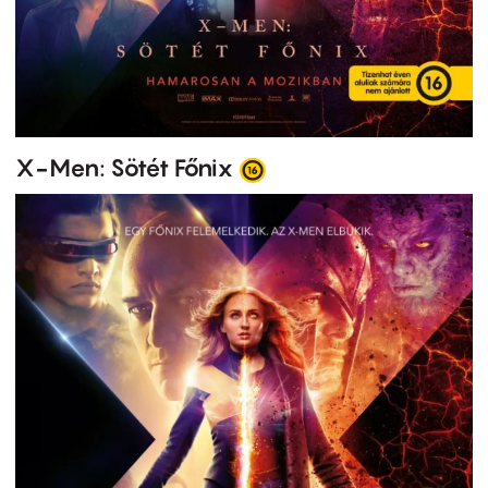
X-Men: Sötét Főnix