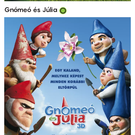
Gnómeó és Júlia