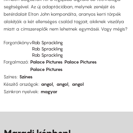
segítségével. Az új adaptációban, melynek zenéjét és
betétdalait Elton John komponálta, aranyos kerti törpék
alakítják a két ellenséges család tagjait, akiknek viszálya
miatt a címszereplők nem lehetnek egymáséi. Vagy mégis?
Forgatókönyv
Rob Sprackling
Rob Sprackling
Rob Sprackling
Forgalmazó
Palace Pictures
Palace Pictures
Palace Pictures
Színes
Színes
Készítő országok
angol
angol
angol
Szinkron nyelvek
magyar
Maradj képben!