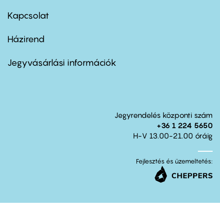
menu
first
Kapcsolat
Házirend
Footer
menu
second
Jegyvásárlási információk
Jegyrendelés központi szám
+36 1 224 5650
H-V 13.00-21.00 óráig
Fejlesztés és üzemeltetés: