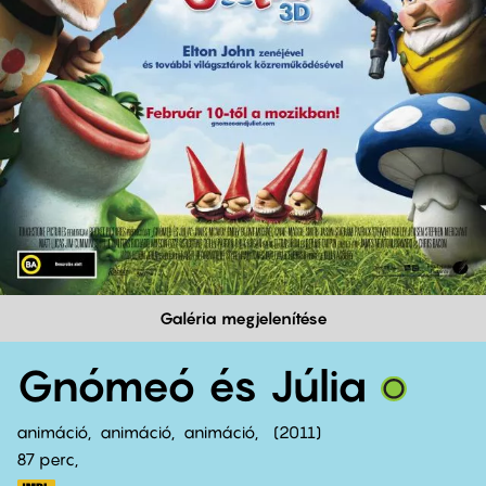
Galéria megjelenítése
Gnómeó és Júlia
animáció
animáció
animáció
2011
87 perc,