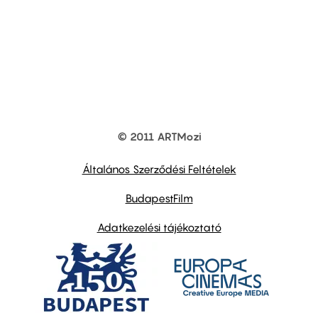
© 2011 ARTMozi
Footer
other
links
Általános Szerződési Feltételek
BudapestFilm
Adatkezelési tájékoztató