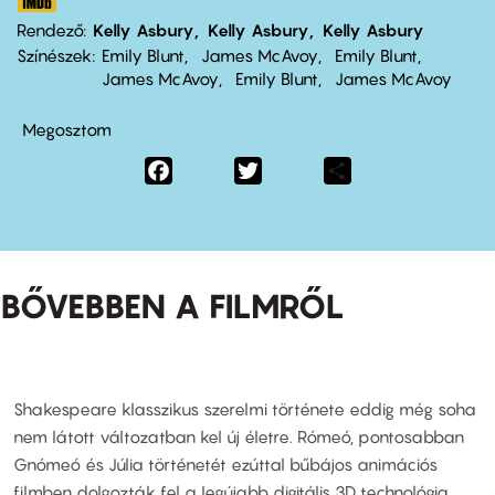
Rendező
Kelly Asbury
Kelly Asbury
Kelly Asbury
Színészek
Emily Blunt
James McAvoy
Emily Blunt
James McAvoy
Emily Blunt
James McAvoy
Megosztom
Facebook
Twitter
Share
BŐVEBBEN A FILMRŐL
Shakespeare klasszikus szerelmi története eddig még soha
nem látott változatban kel új életre. Rómeó, pontosabban
Gnómeó és Júlia történetét ezúttal bűbájos animációs
filmben dolgozták fel a legújabb digitális 3D technológia