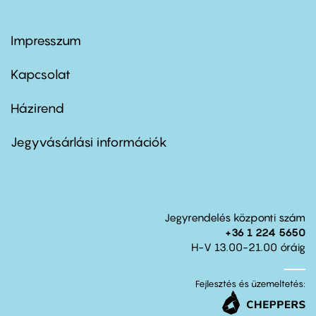
Impresszum
Footer
menu
first
Kapcsolat
Házirend
Footer
menu
second
Jegyvásárlási információk
Jegyrendelés központi szám
+36 1 224 5650
H-V 13.00-21.00 óráig
Fejlesztés és üzemeltetés: