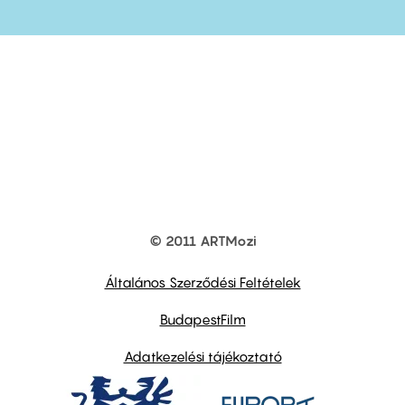
© 2011 ARTMozi
Footer
other
links
Általános Szerződési Feltételek
BudapestFilm
Adatkezelési tájékoztató