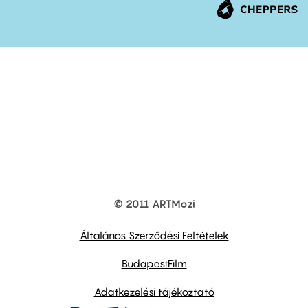
© 2011 ARTMozi
Footer
other
links
Általános Szerződési Feltételek
BudapestFilm
Adatkezelési tájékoztató