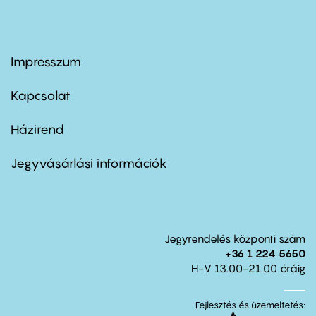
Impresszum
Footer
menu
first
Kapcsolat
Házirend
Footer
menu
second
Jegyvásárlási információk
Jegyrendelés központi szám
+36 1 224 5650
H-V 13.00-21.00 óráig
Fejlesztés és üzemeltetés: