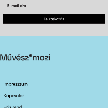
Feliratkozás
Impresszum
Footer
menu
first
Kapcsolat
Házirend