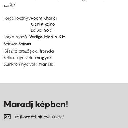
csók).
Forgatókönyv
Reem Kherici
Gari Kikoïne
David Solal
Forgalmazó
Vertigo Média Kft
Színes
Színes
Készítő országok
francia
Felirat nyelvek
magyar
Szinkron nyelvek
francia
Maradj képben!
Iratkozz fel hírlevelünkre!