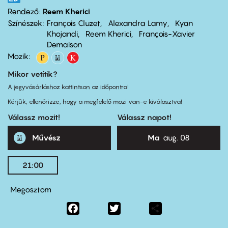
Rendező
Reem Kherici
Színészek
François Cluzet
Alexandra Lamy
Kyan
Khojandi
Reem Kherici
François-Xavier
Demaison
Mozik:
Mikor vetítik?
A jegyvásárláshoz kattintson az időpontra!
Kérjük, ellenőrizze, hogy a megfelelő mozi van-e kiválasztva!
Válassz mozit!
Válassz napot!
Művész
Ma
aug. 08
21:00
Megosztom
Facebook
Twitter
Share