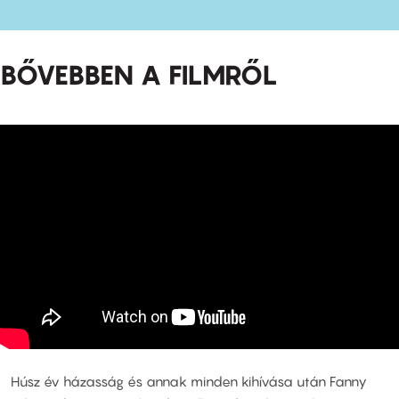
BŐVEBBEN A FILMRŐL
Húsz év házasság és annak minden kihívása után Fanny