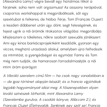
(Alexandra Lamy) végre bevall egy hatalmas titkot a
férjének: soha nem volt orgazmusa! Az asszony terápiával,
csoportos workshoppal is megpróbálkozik, sőt egy
szexklubot is felkeres, de hiába. Férje, Tom (François Cluzet)
a kezdeti döbbenet után úgy dönt, segít feleségének, és
fejest ugrik a női örömök titokzatos világába: megpróbálja
kifejleszteni a tökéletes, nőkre szabott szexuális játékszert.
Ami egy kínos barkácsprojektként kezdődik, gyorsan egy
vicces, megható utazássá alakul, amelyben újra felfedezik
az intimitást, a gyengédséget és egymást. Fanny és Tom
még nem tudják, de hamarosan forradalmasítják a női
intim öröm iparágat.
A Vibráló szerelem című film – ha csak nagy vonalakban is
– de igaz történet alapján készült, és a francia vígjátékok
legjobb hagyományait idézi meg. A főszerepekben olyan
kiváló színészek láthatók, mint Alexandra Lamy
(Szerelembe gurulva, A csodák könyve, Alibi.com 2.), és
Francois Cluzet (Életrevalók, Senkinek egy szót se!, Francia