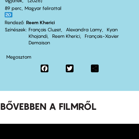
vígjáték
2026
89 perc,
Magyar felirattal
Rendező
Reem Kherici
Színészek
François Cluzet
Alexandra Lamy
Kyan
Khojandi
Reem Kherici
François-Xavier
Demaison
Megosztom
Facebook
Twitter
Share
BŐVEBBEN A FILMRŐL