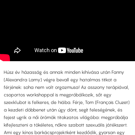
Húsz év házasság és annak minden kihívása után Fanny
(Alexandra Lamy) végre bevall egy hatalmas titkot a
férjének: soha nem volt orgazmusa! Az asszony terápiával,
csoportos workshoppal is megpróbálkozik, sőt egy
szexklubot is felkeres, de hiába. Férje, Tom (François Cluzet)
a kezdeti döbbenet után úgy dönt, segít feleségének, és
fejest ugrik a női örömök titokzatos világába: megpróbálja
kifejleszteni a tökéletes, nőkre szabott szexuális játékszert.
Ami egy kínos barkácsprojektként kezdődik, gyorsan egy