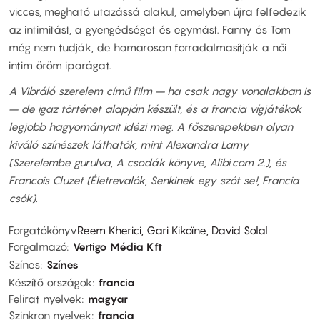
vicces, megható utazássá alakul, amelyben újra felfedezik
az intimitást, a gyengédséget és egymást. Fanny és Tom
még nem tudják, de hamarosan forradalmasítják a női
intim öröm iparágat.
A Vibráló szerelem című film – ha csak nagy vonalakban is
– de igaz történet alapján készült, és a francia vígjátékok
legjobb hagyományait idézi meg. A főszerepekben olyan
kiváló színészek láthatók, mint Alexandra Lamy
(Szerelembe gurulva, A csodák könyve, Alibi.com 2.), és
Francois Cluzet (Életrevalók, Senkinek egy szót se!, Francia
csók).
Forgatókönyv
Reem Kherici, Gari Kikoïne, David Solal
Forgalmazó
Vertigo Média Kft
Színes
Színes
Készítő országok
francia
Felirat nyelvek
magyar
Szinkron nyelvek
francia