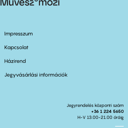
Impresszum
Footer
menu
first
Kapcsolat
Házirend
Footer
menu
second
Jegyvásárlási információk
Jegyrendelés központi szám
+36 1 224 5650
H-V 13.00-21.00 óráig