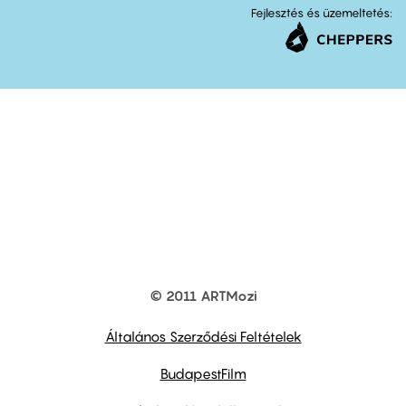
Fejlesztés és üzemeltetés:
© 2011 ARTMozi
Footer
other
links
Általános Szerződési Feltételek
BudapestFilm