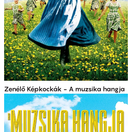
Zenélő Képkockák - A muzsika hangja