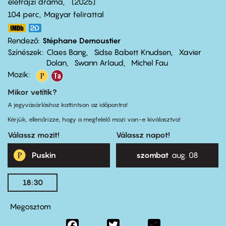
életrajzi dráma
2025
104 perc,
Magyar felirattal
Rendező
Stéphane Demoustier
Színészek
Claes Bang
Sidse Babett Knudsen
Xavier
Dolan
Swann Arlaud
Michel Fau
Mozik:
Mikor vetítik?
A jegyvásárláshoz kattintson az időpontra!
Kérjük, ellenőrizze, hogy a megfelelő mozi van-e kiválasztva!
Válassz mozit!
Válassz napot!
Puskin
szombat
aug. 08
18:30
Megosztom
Facebook
Twitter
Share