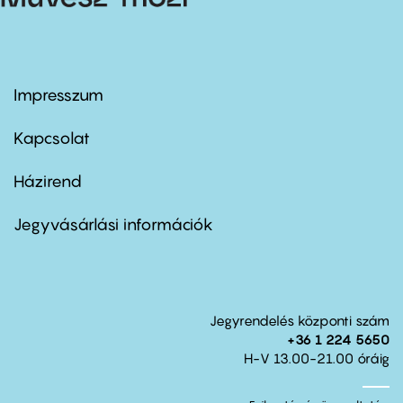
Impresszum
Footer
menu
first
Kapcsolat
Házirend
Footer
menu
second
Jegyvásárlási információk
Jegyrendelés központi szám
+36 1 224 5650
H-V 13.00-21.00 óráig