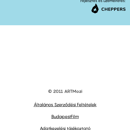
Fejlesztés és üzemeltetés:
© 2011 ARTMozi
Footer
other
links
Általános Szerződési Feltételek
BudapestFilm
Adatkezelési tájékoztató