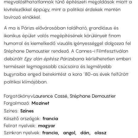
megvalósíthatatlannak tűnő építészeti megoldások miatt a
kivitelezőkkel éppúgy, mint a politikai érdekek mentén
lavírozó elnökkel.
A ma is Párizs elővárosában található, grandiózus és
ikonikus épület valós megépítésének körülényeit finom
humorral és kiemelkedő vizuális igényességgel dolgozza fel
Stéphane Demoustier rendező. A Cannes-i Filmfesztiválon
debütált
Egy dán építész Párizsban
a kérlelhetetlen emberi
természet legmagasabb csúcsaira és legmélyebb
bugyraiba enged betekintést a kora ‘80-as évek felfűtött
politikai klímájában.
Forgatókönyv
Laurence Cossé, Stéphane Demoustier
Forgalmazó
Mozinet
Színes
Színes
Készítő országok
francia
Felirat nyelvek
magyar
Szinkron nyelvek
francia
angol
dán
olasz