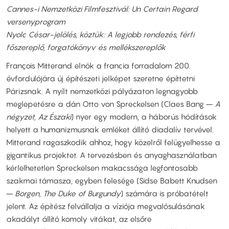
Cannes-i Nemzetközi Filmfesztivál: Un Certain Regard
versenyprogram
Nyolc César-jelölés, köztük: A legjobb rendezés, férfi
főszereplő, forgatókönyv és mellékszereplők
François Mitterand elnök a francia forradalom 200.
évfordulójára új építészeti jelképet szeretne építtetni
Párizsnak. A nyílt nemzetközi pályázaton legnagyobb
meglepetésre a dán Otto von Spreckelsen (Claes Bang –
A
négyzet, Az Északi
) nyer egy modern, a háborús hódítások
helyett a humanizmusnak emléket állító diadalív tervével.
Mitterand ragaszkodik ahhoz, hogy közelről felügyelhesse a
gigantikus projektet. A tervezésben és anyaghasználatban
kérlelhetetlen Spreckelsen makacssága legfontosabb
szakmai támasza, egyben felesége (Sidse Babett Knudsen
–
Borgen, The Duke of Burgundy
) számára is próbatételt
jelent. Az építész felvállalja a víziója megvalósulásának
akadályt állító komoly vitákat, az elsőre