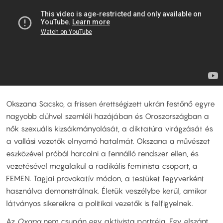
Okszana Sacsko, a frissen érettségizett ukrán festőnő egyre
nagyobb dühvel szemléli hazájában és Oroszországban a
nők szexuális kizsákmányolását, a diktatúra virágzását és
a vallási vezetők elnyomó hatalmát. Okszana a művészet
eszközével próbál harcolni a fennálló rendszer ellen, és
vezetésével megalakul a radikális feminista csoport, a
FEMEN. Tagjai provokatív módon, a testüket fegyverként
használva demonstrálnak. Életük veszélybe kerül, amikor
látványos sikereikre a politikai vezetők is felfigyelnek.
Az
Oxana
nem csupán egy aktivista portréja. Egy elszánt,