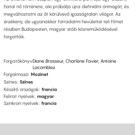
fiatal nő története, aki próbálja újra definiálni önmagát, és
megváltoztatni az őt körülvevő igazságtalan világot. Az
érzékeny, de ugyanakkor forradalmi hevülettel teli filmet
részben Budapesten, magyar stáb közreműködésével
forgatták.
Forgatókönyv
Diane Brasseur, Charlène Favier, Antoine
Lacomblez
Forgalmazó
Mozinet
Színes
Színes
Készítő országok
francia
Felirat nyelvek
magyar
Szinkron nyelvek
francia