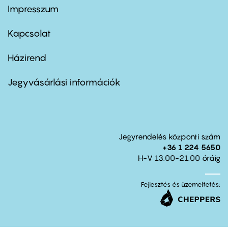
Impresszum
Footer
menu
first
Kapcsolat
Házirend
Footer
menu
second
Jegyvásárlási információk
Jegyrendelés központi szám
+36 1 224 5650
H-V 13.00-21.00 óráig
Fejlesztés és üzemeltetés: