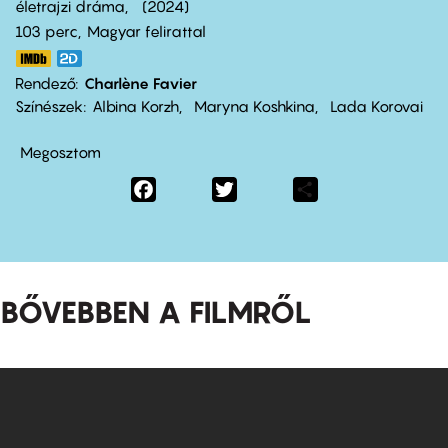
életrajzi dráma
2024
103 perc,
Magyar felirattal
Rendező
Charlène Favier
Színészek
Albina Korzh
Maryna Koshkina
Lada Korovai
Megosztom
Facebook
Twitter
Share
BŐVEBBEN A FILMRŐL