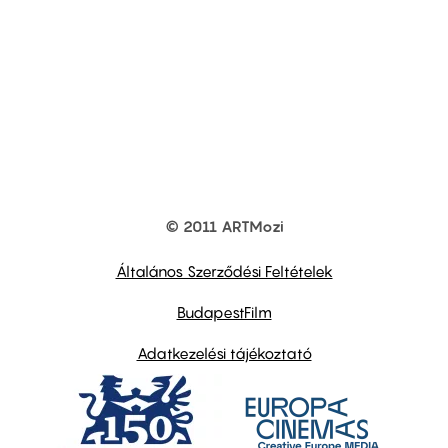
© 2011 ARTMozi
Footer
other
links
Általános Szerződési Feltételek
BudapestFilm
Adatkezelési tájékoztató